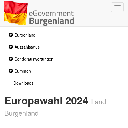
Navig
umsch
Collapsed
Burgenland
section
Collapsed
Auszählstatus
section
Collapsed
Sonderauswertungen
section
Collapsed
Summen
section
Downloads
Europawahl 2024
Land
Burgenland