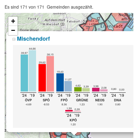
Es sind 171 von 171 Gemeinden ausgezählt.
+
−
Mischendorf
44,66
39,97
38,15
29,62
19,43
11,07
4,62
3,98
3,39
2,08
0,80
0,00
'24
'19
'24
'19
'24
'19
'24
'19
'24
'19
'24
'19
ÖVP
SPÖ
FPÖ
GRÜNE
NEOS
DNA
-4.69
-8.53
8.36
1.23
1.90
0.80
1,59
0,39
'24
'19
KPÖ
1.20