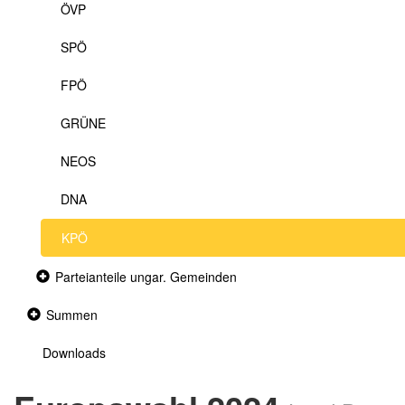
ÖVP
SPÖ
FPÖ
GRÜNE
NEOS
DNA
KPÖ
Collapsed
Parteianteile ungar. Gemeinden
section
Collapsed
Summen
section
Downloads