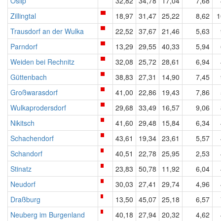
Oslip
32,82
34,78
17,04
7,68
Zillingtal
18,97
31,47
25,22
8,62
1
Trausdorf an der Wulka
22,52
37,67
21,46
5,63
Parndorf
13,29
29,55
40,33
5,94
Weiden bei Rechnitz
32,08
25,72
28,61
6,94
Güttenbach
38,83
27,31
14,90
7,45
Großwarasdorf
41,00
22,86
19,43
7,86
Wulkaprodersdorf
29,68
33,49
16,57
9,06
Nikitsch
41,60
29,48
15,84
6,34
Schachendorf
43,61
19,34
23,61
5,57
Schandorf
40,51
22,78
25,95
2,53
Stinatz
23,83
50,78
11,92
6,04
Neudorf
30,03
27,41
29,74
4,96
Draßburg
13,50
45,07
25,18
6,57
Neuberg im Burgenland
40,18
27,94
20,32
4,62