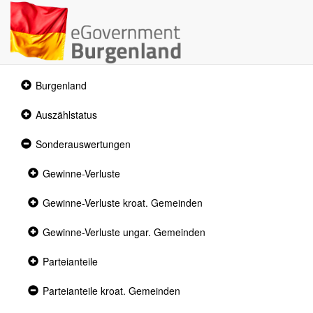
Collapsed
Burgenland
section
Collapsed
Auszählstatus
section
Expanded
Sonderauswertungen
section
Collapsed
Gewinne-Verluste
section
Collapsed
Gewinne-Verluste kroat. Gemeinden
section
Collapsed
Gewinne-Verluste ungar. Gemeinden
section
Collapsed
Parteianteile
section
Expanded
Parteianteile kroat. Gemeinden
section