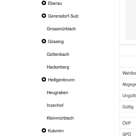
Collapsed
Eberau
section
Collapsed
Gerersdorf-Sulz
section
Grossmürbisch
Collapsed
Güssing
section
Güttenbach
Hackerberg
Wahlbe
Collapsed
Heiligenbrunn
section
Abgeg
Heugraben
Ungült
Inzenhof
Gültig
Kleinmürbisch
ÖVP
Collapsed
Kukmirn
SPÖ
section