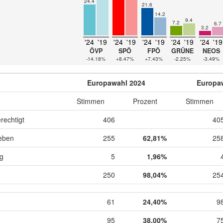
24.4
21.6
14.2
9.4
7.2
6.7
3.2
'24
'19
'24
'19
'24
'19
'24
'19
'24
'19
ÖVP
SPÖ
FPÖ
GRÜNE
NEOS
-14.18%
+8.47%
+7.43%
-2.25%
-3.49%
Europawahl 2024
Europa
Stimmen
Prozent
Stimmen
rechtigt
406
40
eben
255
62,81%
25
ig
5
1,96%
250
98,04%
25
61
24,40%
9
95
38,00%
7