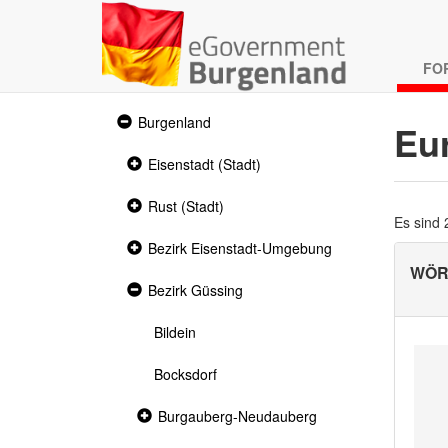
FO
Expanded
Burgenland
Eu
section
Collapsed
Eisenstadt (Stadt)
section
Collapsed
Rust (Stadt)
section
Es sind
Collapsed
Bezirk Eisenstadt-Umgebung
section
WÖR
Expanded
Bezirk Güssing
section
Bildein
Bocksdorf
Collapsed
Burgauberg-Neudauberg
section