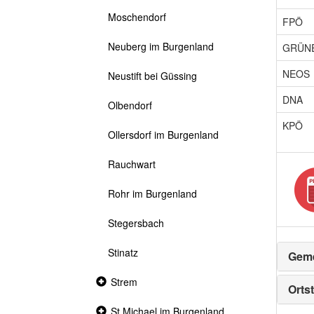
Moschendorf
FPÖ
Neuberg im Burgenland
GRÜN
NEOS
Neustift bei Güssing
DNA
Olbendorf
KPÖ
Ollersdorf im Burgenland
Rauchwart
Rohr im Burgenland
Stegersbach
Stinatz
Geme
Collapsed
Strem
Ortst
section
Collapsed
St.Michael im Burgenland