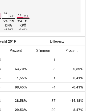
4.8
0.8
0.0
0.4
'24
'19
'24
'19
DNA
KPÖ
+4.80%
+0.41%
wahl 2019
Differenz
Prozent
Stimmen
Prozent
5
1
8
63,70%
-3
-0,89%
4
1,55%
1
0,41%
4
98,45%
-4
-0,41%
8
38,58%
-37
-14,18%
5
29,53%
20
8,47%