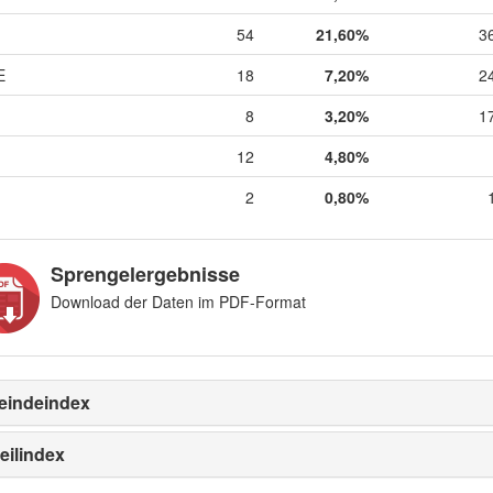
54
21,60%
3
E
18
7,20%
2
8
3,20%
1
12
4,80%
2
0,80%
Sprengelergebnisse
Download der Daten im PDF-Format
indeindex
eilindex