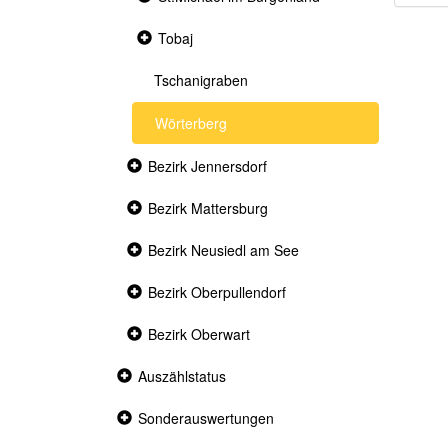
section
Collapsed
Tobaj
section
Tschanigraben
Wörterberg
Collapsed
Bezirk Jennersdorf
section
Collapsed
Bezirk Mattersburg
section
Collapsed
Bezirk Neusiedl am See
section
Collapsed
Bezirk Oberpullendorf
section
Collapsed
Bezirk Oberwart
section
Collapsed
Auszählstatus
section
Collapsed
Sonderauswertungen
section