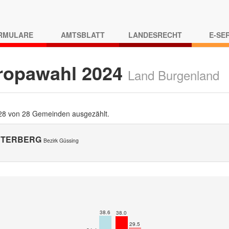
RMULARE
AMTSBLATT
LANDESRECHT
E-SE
ropawahl 2024
Land Burgenland
 28 von 28 Gemeinden ausgezählt.
TERBERG
Bezirk Güssing
38.6
38.0
29.5