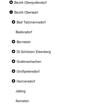
Collapsed
Bezirk Oberpullendorf
section
Expanded
Bezirk Oberwart
section
Collapsed
Bad Tatzmannsdorf
section
Badersdorf
Collapsed
Bernstein
section
Collapsed
Dt.Schützen-Eisenberg
section
Collapsed
Grafenschachen
section
Collapsed
Großpetersdorf
section
Collapsed
Hannersdorf
section
Jabing
Kemeten