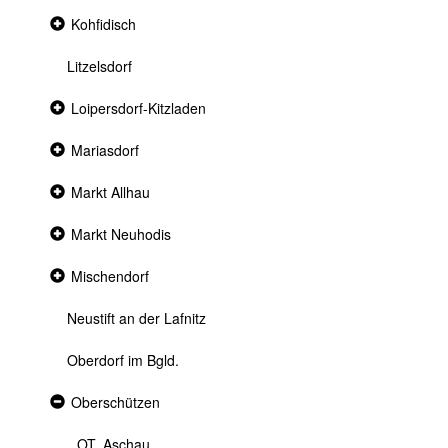
Collapsed
Kohfidisch
section
Litzelsdorf
Collapsed
Loipersdorf-Kitzladen
section
Collapsed
Mariasdorf
section
Collapsed
Markt Allhau
section
Collapsed
Markt Neuhodis
section
Collapsed
Mischendorf
section
Neustift an der Lafnitz
Oberdorf im Bgld.
Expanded
Oberschützen
section
OT. Aschau