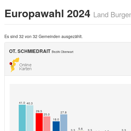
Europawahl 2024
Land Burge
Es sind 32 von 32 Gemeinden ausgezählt.
OT. SCHMIEDRAIT
Bezirk Oberwart
41.0
40.3
29.5
27.8
25.0
18.0
5.6
3.3
3.3
3.3