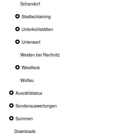
Schandorf
Collapsed
Stadtschlaining
section
Collapsed
Unterkohlstätten
section
Collapsed
Unterwart
section
Weiden bei Rechnitz
Collapsed
Wiesfleck
section
Wolfau
Collapsed
Auszählstatus
section
Collapsed
Sonderauswertungen
section
Collapsed
Summen
section
Downloads