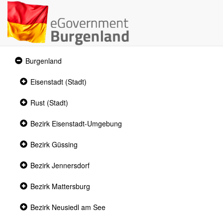
Expanded
Burgenland
section
Collapsed
Eisenstadt (Stadt)
section
Collapsed
Rust (Stadt)
section
Collapsed
Bezirk Eisenstadt-Umgebung
section
Collapsed
Bezirk Güssing
section
Collapsed
Bezirk Jennersdorf
section
Collapsed
Bezirk Mattersburg
section
Collapsed
Bezirk Neusiedl am See
section