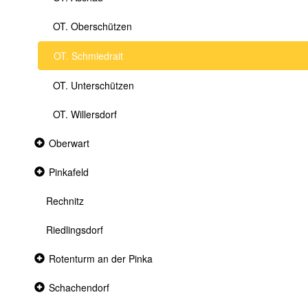
OT. Oberschützen
OT. Schmiedrait
OT. Unterschützen
OT. Willersdorf
Collapsed
Oberwart
section
Collapsed
Pinkafeld
section
Rechnitz
Riedlingsdorf
Collapsed
Rotenturm an der Pinka
section
Collapsed
Schachendorf
section