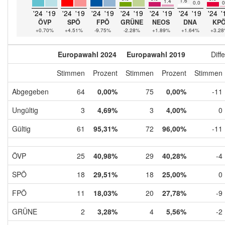
1.6
1.4
0.0
0
'24
'19
'24
'19
'24
'19
'24
'19
'24
'19
'24
'19
'24
'
ÖVP
SPÖ
FPÖ
GRÜNE
NEOS
DNA
KP
+0.70%
+4.51%
-9.75%
-2.28%
+1.89%
+1.64%
+3.2
Europawahl 2024
Europawahl 2019
Diff
Stimmen
Prozent
Stimmen
Prozent
Stimmen
Abgegeben
64
0,00%
75
0,00%
-11
Ungültig
3
4,69%
3
4,00%
0
Gültig
61
95,31%
72
96,00%
-11
ÖVP
25
40,98%
29
40,28%
-4
SPÖ
18
29,51%
18
25,00%
0
FPÖ
11
18,03%
20
27,78%
-9
GRÜNE
2
3,28%
4
5,56%
-2