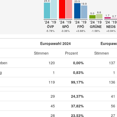
24.4
23.5
19.9
6.6
5.0
1.7
0.7
'24
'19
'24
'19
'24
'19
'24
'19
'24
'19
ÖVP
SPÖ
FPÖ
GRÜNE
NEOS
-5.78%
-3.36%
+3.68%
-1.58%
+0.94%
Europawahl 2024
Europawa
Stimmen
Prozent
Stimmen
eben
120
0,00%
137
ig
1
0,83%
1
119
99,17%
136
29
24,37%
41
45
37,82%
56
28
23,53%
27