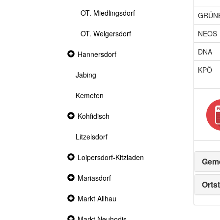
OT. Miedlingsdorf
GRÜN
NEOS
OT. Welgersdorf
DNA
Collapsed
Hannersdorf
section
KPÖ
Jabing
Kemeten
Collapsed
Kohfidisch
section
Litzelsdorf
Collapsed
Loipersdorf-Kitzladen
Geme
section
Collapsed
Mariasdorf
Ortst
section
Collapsed
Markt Allhau
section
Collapsed
Markt Neuhodis