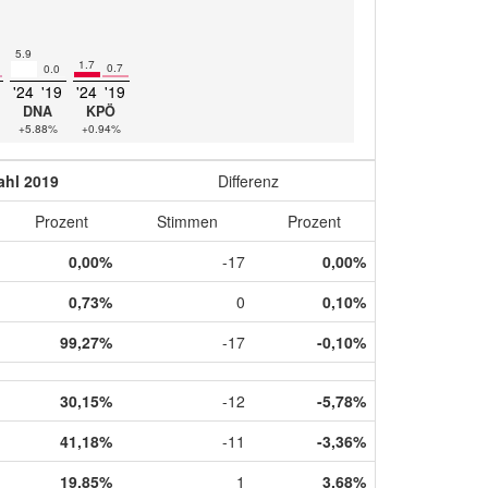
5.9
1.7
0.7
0.0
'24
'19
'24
'19
DNA
KPÖ
+5.88%
+0.94%
hl 2019
Differenz
Prozent
Stimmen
Prozent
0,00%
-17
0,00%
0,73%
0
0,10%
99,27%
-17
-0,10%
30,15%
-12
-5,78%
41,18%
-11
-3,36%
19,85%
1
3,68%