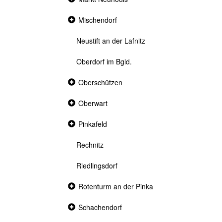
section
Collapsed
Mischendorf
section
Neustift an der Lafnitz
Oberdorf im Bgld.
Collapsed
Oberschützen
section
Collapsed
Oberwart
section
Collapsed
Pinkafeld
section
Rechnitz
Riedlingsdorf
Collapsed
Rotenturm an der Pinka
section
Collapsed
Schachendorf
section