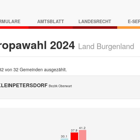
RMULARE
AMTSBLATT
LANDESRECHT
E-SE
ropawahl 2024
Land Burgenland
 32 von 32 Gemeinden ausgezählt.
 KLEINPETERSDORF
Bezirk Oberwart
41.2
37.8
30.1