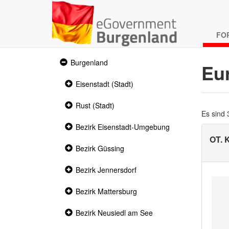
FO
Expanded
Burgenland
Eu
section
Collapsed
Eisenstadt (Stadt)
section
Collapsed
Rust (Stadt)
section
Es sind
Collapsed
Bezirk Eisenstadt-Umgebung
section
OT.
Collapsed
Bezirk Güssing
section
Collapsed
Bezirk Jennersdorf
section
Collapsed
Bezirk Mattersburg
section
Collapsed
Bezirk Neusiedl am See
section