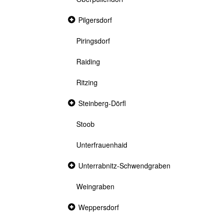
Collapsed
Pilgersdorf
section
Piringsdorf
Raiding
Ritzing
Collapsed
Steinberg-Dörfl
section
Stoob
Unterfrauenhaid
Collapsed
Unterrabnitz-Schwendgraben
section
Weingraben
Collapsed
Weppersdorf
section