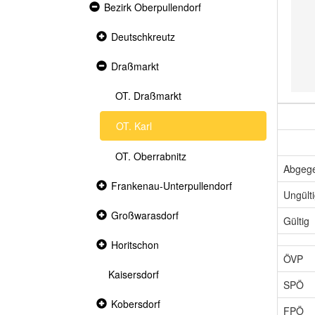
Expanded
Bezirk Oberpullendorf
section
Collapsed
Deutschkreutz
section
Expanded
Draßmarkt
section
OT. Draßmarkt
OT. Karl
OT. Oberrabnitz
Abgeg
Collapsed
Frankenau-Unterpullendorf
Ungült
section
Collapsed
Großwarasdorf
Gültig
section
Collapsed
Horitschon
section
ÖVP
Kaisersdorf
SPÖ
Collapsed
Kobersdorf
FPÖ
section