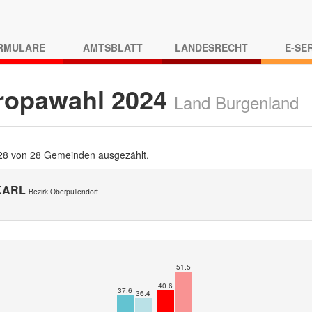
RMULARE
AMTSBLATT
LANDESRECHT
E-SE
ropawahl 2024
Land Burgenland
 28 von 28 Gemeinden ausgezählt.
KARL
Bezirk Oberpullendorf
51.5
40.6
37.6
36.4