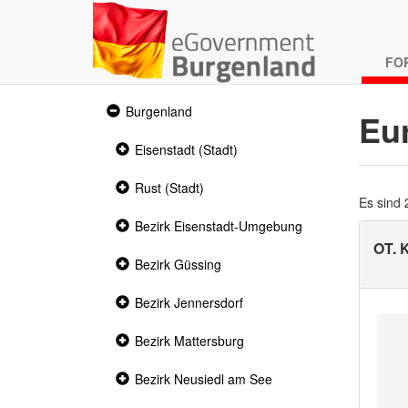
FO
Expanded
Burgenland
Eu
section
Collapsed
Eisenstadt (Stadt)
section
Collapsed
Rust (Stadt)
section
Es sind
Collapsed
Bezirk Eisenstadt-Umgebung
section
OT. 
Collapsed
Bezirk Güssing
section
Collapsed
Bezirk Jennersdorf
section
Collapsed
Bezirk Mattersburg
section
Collapsed
Bezirk Neusiedl am See
section