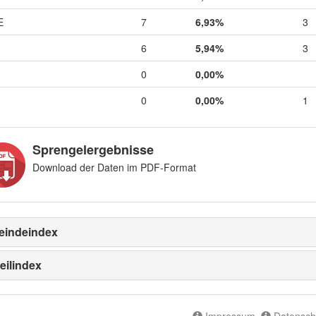
E
7
6,93%
3
6
5,94%
3
0
0,00%
0
0,00%
1
Sprengelergebnisse
Download der Daten im PDF-Format
indeindex
eilindex
Impressum
Datensch