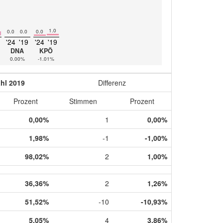
1.0
0.0
0.0
0.0
'24
'19
'24
'19
DNA
KPÖ
0.00%
-1.01%
hl 2019
Differenz
Prozent
Stimmen
Prozent
0,00%
1
0,00%
1,98%
-1
-1,00%
98,02%
2
1,00%
36,36%
2
1,26%
51,52%
-10
-10,93%
5,05%
4
3,86%