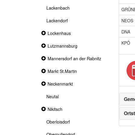
Lackenbach
GRÜN
NEOS
Lackendorf
DNA
Collapsed
Lockenhaus
section
KPÖ
Collapsed
Lutzmannsburg
section
Collapsed
Mannersdorf an der Rabnitz
section
Collapsed
Markt St.Martin
section
Collapsed
Neckenmarkt
section
Neutal
Geme
Collapsed
Nikitsch
Ortst
section
Oberloisdorf
Oberpullendorf