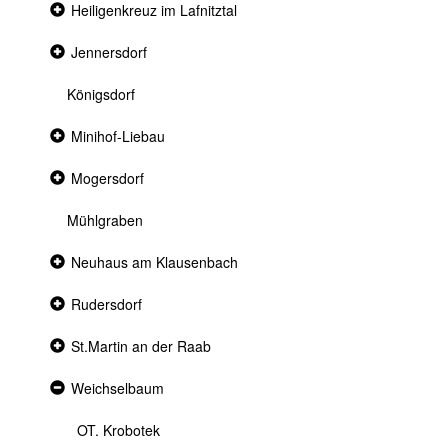
Collapsed
Heiligenkreuz im Lafnitztal
section
Collapsed
Jennersdorf
section
Königsdorf
Collapsed
Minihof-Liebau
section
Collapsed
Mogersdorf
section
Mühlgraben
Collapsed
Neuhaus am Klausenbach
section
Collapsed
Rudersdorf
section
Collapsed
St.Martin an der Raab
section
Expanded
Weichselbaum
section
OT. Krobotek