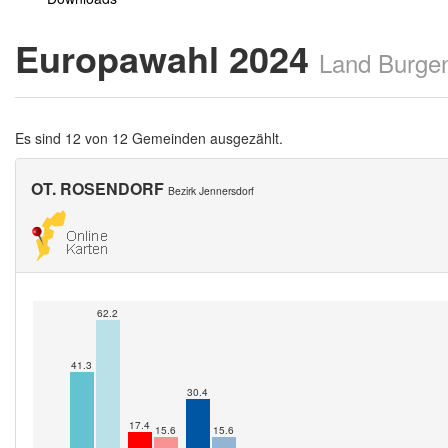
Europawahl 2024
Land Burge
Es sind 12 von 12 Gemeinden ausgezählt.
OT. ROSENDORF
Bezirk Jennersdorf
62.2
41.3
30.4
17.4
15.6
15.6