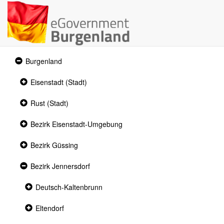
Expanded
Burgenland
section
Collapsed
Eisenstadt (Stadt)
section
Collapsed
Rust (Stadt)
section
Collapsed
Bezirk Eisenstadt-Umgebung
section
Collapsed
Bezirk Güssing
section
Expanded
Bezirk Jennersdorf
section
Collapsed
Deutsch-Kaltenbrunn
section
Collapsed
Eltendorf
section