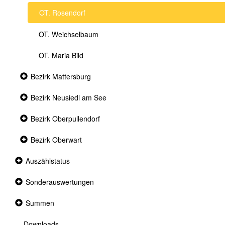
OT. Rosendorf
OT. Weichselbaum
OT. Maria Bild
Collapsed
Bezirk Mattersburg
section
Collapsed
Bezirk Neusiedl am See
section
Collapsed
Bezirk Oberpullendorf
section
Collapsed
Bezirk Oberwart
section
Collapsed
Auszählstatus
section
Collapsed
Sonderauswertungen
section
Collapsed
Summen
section
Downloads