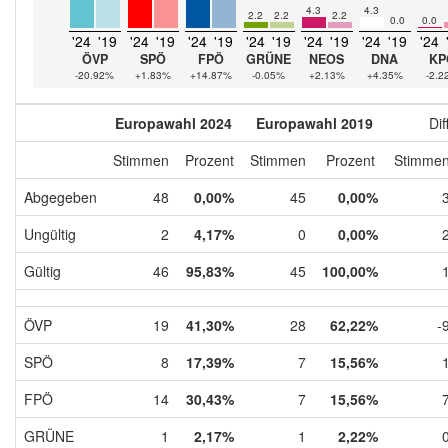
4.3
4.3
2.2
2.2
2.2
0.0
0.0
'24
'19
'24
'19
'24
'19
'24
'19
'24
'19
'24
'19
'24
ÖVP
SPÖ
FPÖ
GRÜNE
NEOS
DNA
KP
-20.92%
+1.83%
+14.87%
-0.05%
+2.13%
+4.35%
-2.2
Europawahl 2024
Europawahl 2019
Dif
Stimmen
Prozent
Stimmen
Prozent
Stimme
Abgegeben
48
0,00%
45
0,00%
Ungültig
2
4,17%
0
0,00%
Gültig
46
95,83%
45
100,00%
ÖVP
19
41,30%
28
62,22%
-
SPÖ
8
17,39%
7
15,56%
FPÖ
14
30,43%
7
15,56%
GRÜNE
1
2,17%
1
2,22%