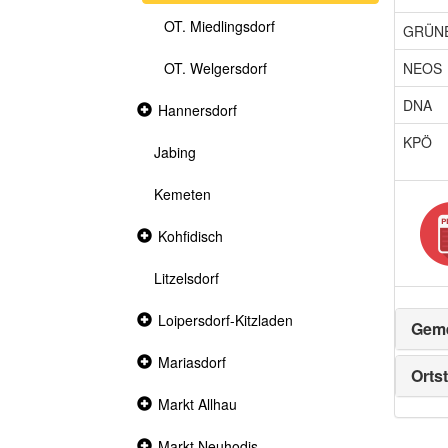
OT. Miedlingsdorf
GRÜN
NEOS
OT. Welgersdorf
DNA
Collapsed
Hannersdorf
section
KPÖ
Jabing
Kemeten
Collapsed
Kohfidisch
section
Litzelsdorf
Collapsed
Loipersdorf-Kitzladen
Geme
section
Collapsed
Mariasdorf
Ortst
section
Collapsed
Markt Allhau
section
Collapsed
Markt Neuhodis