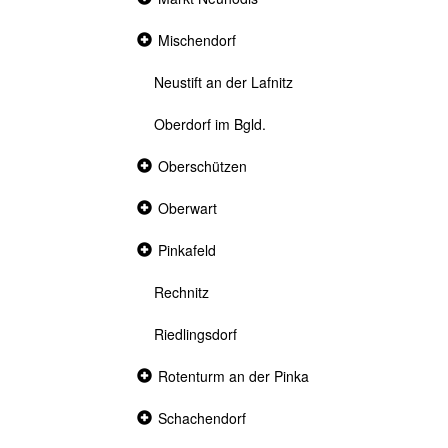
section
Collapsed
Mischendorf
section
Neustift an der Lafnitz
Oberdorf im Bgld.
Collapsed
Oberschützen
section
Collapsed
Oberwart
section
Collapsed
Pinkafeld
section
Rechnitz
Riedlingsdorf
Collapsed
Rotenturm an der Pinka
section
Collapsed
Schachendorf
section