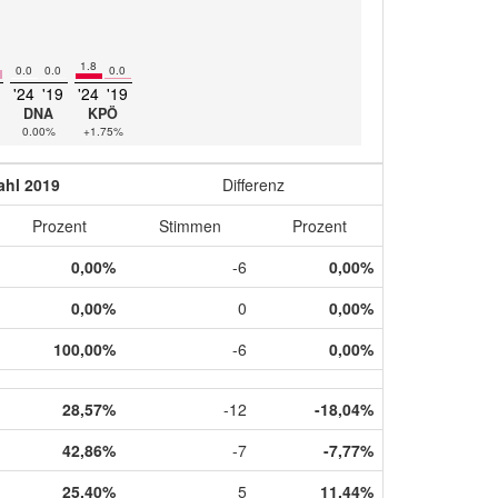
1.8
0.0
0.0
0.0
'24
'19
'24
'19
DNA
KPÖ
0.00%
+1.75%
hl 2019
Differenz
Prozent
Stimmen
Prozent
0,00%
-6
0,00%
0,00%
0
0,00%
100,00%
-6
0,00%
28,57%
-12
-18,04%
42,86%
-7
-7,77%
25,40%
5
11,44%