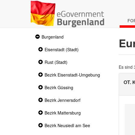
FO
Expanded
Burgenland
Eu
section
Collapsed
Eisenstadt (Stadt)
section
Collapsed
Rust (Stadt)
section
Es sind
Collapsed
Bezirk Eisenstadt-Umgebung
section
OT. 
Collapsed
Bezirk Güssing
section
Collapsed
Bezirk Jennersdorf
section
Collapsed
Bezirk Mattersburg
section
Collapsed
Bezirk Neusiedl am See
section