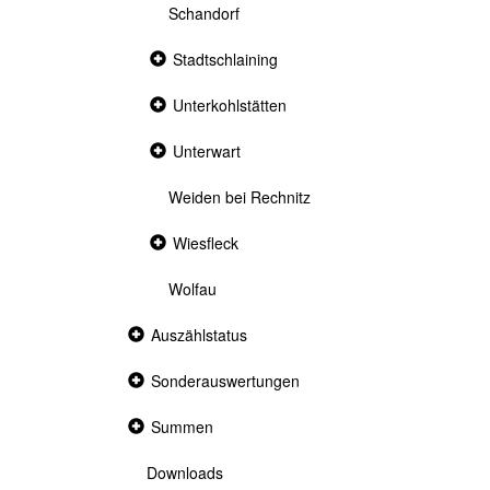
Schandorf
Collapsed
Stadtschlaining
section
Collapsed
Unterkohlstätten
section
Collapsed
Unterwart
section
Weiden bei Rechnitz
Collapsed
Wiesfleck
section
Wolfau
Collapsed
Auszählstatus
section
Collapsed
Sonderauswertungen
section
Collapsed
Summen
section
Downloads