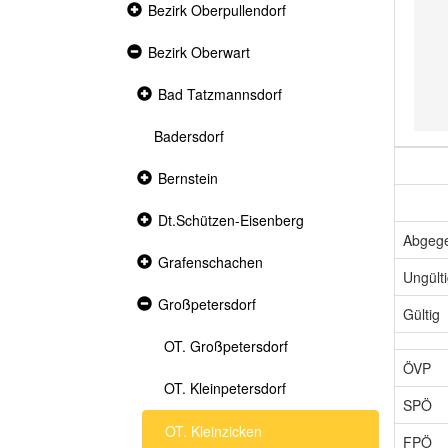
Collapsed
Bezirk Oberpullendorf
section
Expanded
Bezirk Oberwart
section
Collapsed
Bad Tatzmannsdorf
section
Badersdorf
Collapsed
Bernstein
section
Collapsed
Dt.Schützen-Eisenberg
section
Abgeg
Collapsed
Grafenschachen
section
Ungült
Expanded
Großpetersdorf
Gültig
section
OT. Großpetersdorf
ÖVP
OT. Kleinpetersdorf
SPÖ
OT. Kleinzicken
FPÖ