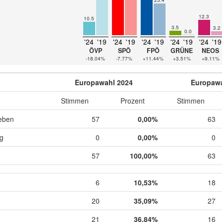
12.3
10.5
3.5
3.2
0.0
'24
'19
'24
'19
'24
'19
'24
'19
'24
'19
ÖVP
SPÖ
FPÖ
GRÜNE
NEOS
-18.04%
-7.77%
+11.44%
+3.51%
+9.11%
Europawahl 2024
Europawa
Stimmen
Prozent
Stimmen
eben
57
0,00%
63
ig
0
0,00%
0
57
100,00%
63
6
10,53%
18
20
35,09%
27
21
36,84%
16