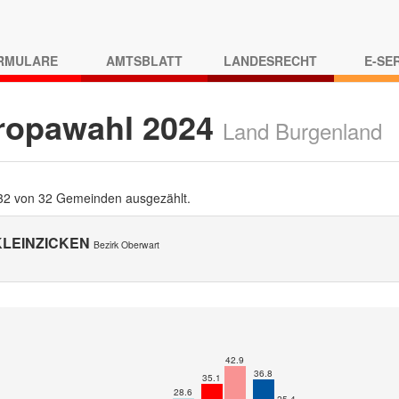
RMULARE
AMTSBLATT
LANDESRECHT
E-SE
ropawahl 2024
Land Burgenland
 32 von 32 Gemeinden ausgezählt.
KLEINZICKEN
Bezirk Oberwart
42.9
36.8
35.1
28.6
25.4