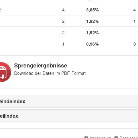
E
4
3,85%
4
2
1,92%
1
2
1,92%
1
0,96%
0
Sprengelergebnisse
Download der Daten im PDF-Format
indeindex
eilindex
Impressum
Datensch