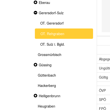
Collapsed
Eberau
section
Expanded
Gerersdorf-Sulz
section
OT. Gerersdorf
OT. Rehgraben
OT. Sulz i. Bgld.
Grossmürbisch
Abgeg
Collapsed
Güssing
Ungült
section
Güttenbach
Gültig
Hackerberg
ÖVP
Collapsed
Heiligenbrunn
section
SPÖ
Heugraben
FPÖ