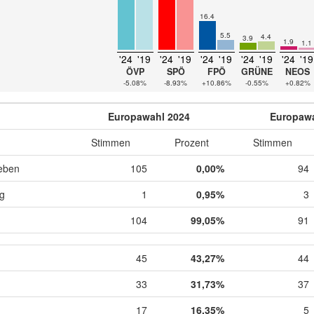
16.4
5.5
4.4
3.9
1.9
1.1
'24
'19
'24
'19
'24
'19
'24
'19
'24
'19
ÖVP
SPÖ
FPÖ
GRÜNE
NEOS
-5.08%
-8.93%
+10.86%
-0.55%
+0.82%
Europawahl 2024
Europawa
Stimmen
Prozent
Stimmen
eben
105
0,00%
94
ig
1
0,95%
3
104
99,05%
91
45
43,27%
44
33
31,73%
37
17
16,35%
5