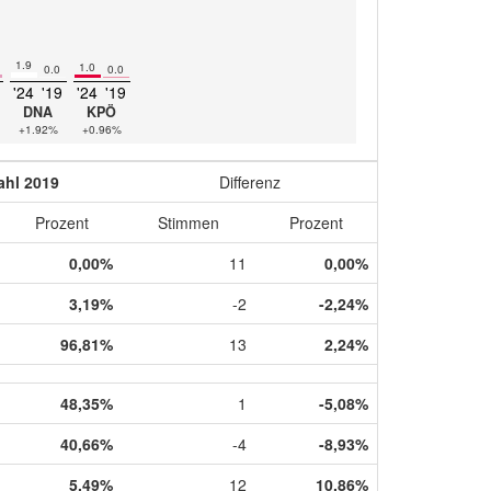
1.9
1.0
0.0
0.0
'24
'19
'24
'19
DNA
KPÖ
+1.92%
+0.96%
hl 2019
Differenz
Prozent
Stimmen
Prozent
0,00%
11
0,00%
3,19%
-2
-2,24%
96,81%
13
2,24%
48,35%
1
-5,08%
40,66%
-4
-8,93%
5,49%
12
10,86%