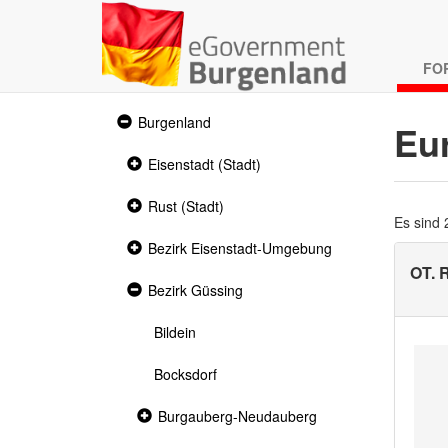
FO
Expanded
Burgenland
Eu
section
Collapsed
Eisenstadt (Stadt)
section
Collapsed
Rust (Stadt)
section
Es sind
Collapsed
Bezirk Eisenstadt-Umgebung
section
OT.
Expanded
Bezirk Güssing
section
Bildein
Bocksdorf
Collapsed
Burgauberg-Neudauberg
section