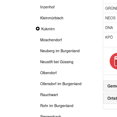
Inzenhof
GRÜN
NEOS
Kleinmürbisch
DNA
Collapsed
Kukmirn
section
KPÖ
Moschendorf
Neuberg im Burgenland
Neustift bei Güssing
Olbendorf
Ollersdorf im Burgenland
Geme
Rauchwart
Ortst
Rohr im Burgenland
Stegersbach