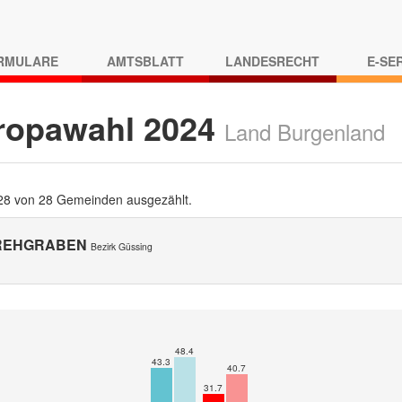
RMULARE
AMTSBLATT
LANDESRECHT
E-SE
ropawahl 2024
Land Burgenland
 28 von 28 Gemeinden ausgezählt.
 REHGRABEN
Bezirk Güssing
48.4
43.3
40.7
31.7