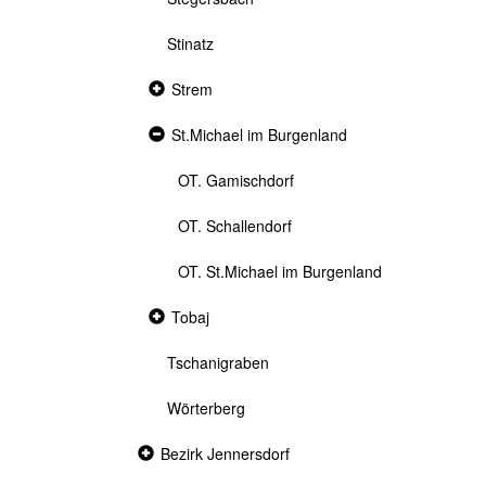
Stinatz
Collapsed
Strem
section
Expanded
St.Michael im Burgenland
section
OT. Gamischdorf
OT. Schallendorf
OT. St.Michael im Burgenland
Collapsed
Tobaj
section
Tschanigraben
Wörterberg
Collapsed
Bezirk Jennersdorf
section