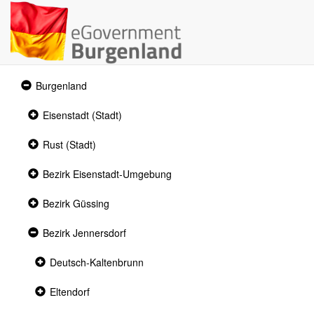
Expanded
Burgenland
section
Collapsed
Eisenstadt (Stadt)
section
Collapsed
Rust (Stadt)
section
Collapsed
Bezirk Eisenstadt-Umgebung
section
Collapsed
Bezirk Güssing
section
Expanded
Bezirk Jennersdorf
section
Collapsed
Deutsch-Kaltenbrunn
section
Collapsed
Eltendorf
section