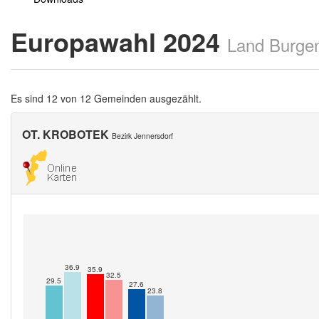
Europawahl 2024
Land Burge
Es sind 12 von 12 Gemeinden ausgezählt.
OT. KROBOTEK
Bezirk Jennersdorf
36.9
35.9
32.5
29.5
27.6
23.8