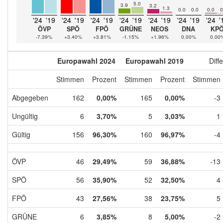
5.0
3.9
3.2
1.3
0.0
0.0
0.0
0
'24
'19
'24
'19
'24
'19
'24
'19
'24
'19
'24
'19
'24
'
ÖVP
SPÖ
FPÖ
GRÜNE
NEOS
DNA
KP
-7.39%
+3.40%
+3.81%
-1.15%
+1.96%
0.00%
0.00
Europawahl 2024
Europawahl 2019
Diff
Stimmen
Prozent
Stimmen
Prozent
Stimmen
Abgegeben
162
0,00%
165
0,00%
-3
Ungültig
6
3,70%
5
3,03%
1
Gültig
156
96,30%
160
96,97%
-4
ÖVP
46
29,49%
59
36,88%
-13
SPÖ
56
35,90%
52
32,50%
4
FPÖ
43
27,56%
38
23,75%
5
GRÜNE
6
3,85%
8
5,00%
-2