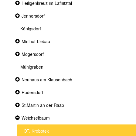
Collapsed
Heiligenkreuz im Lafnitztal
section
Collapsed
Jennersdorf
section
Königsdorf
Collapsed
Minihof-Liebau
section
Collapsed
Mogersdorf
section
Mühlgraben
Collapsed
Neuhaus am Klausenbach
section
Collapsed
Rudersdorf
section
Collapsed
St.Martin an der Raab
section
Expanded
Weichselbaum
section
OT. Krobotek