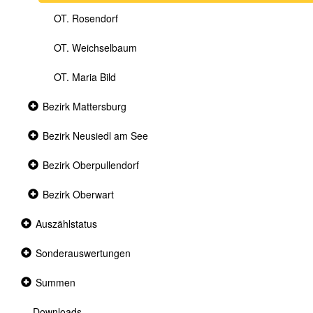
OT. Rosendorf
OT. Weichselbaum
OT. Maria Bild
Collapsed
Bezirk Mattersburg
section
Collapsed
Bezirk Neusiedl am See
section
Collapsed
Bezirk Oberpullendorf
section
Collapsed
Bezirk Oberwart
section
Collapsed
Auszählstatus
section
Collapsed
Sonderauswertungen
section
Collapsed
Summen
section
Downloads