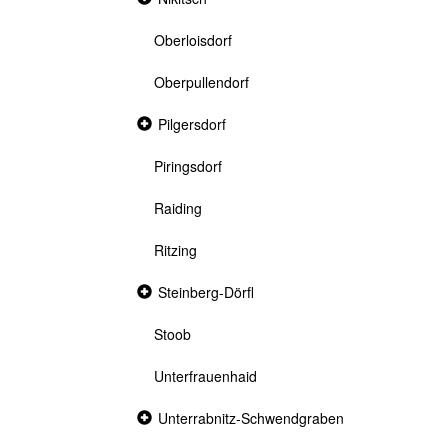
section
Oberloisdorf
Oberpullendorf
Collapsed
Pilgersdorf
section
Piringsdorf
Raiding
Ritzing
Collapsed
Steinberg-Dörfl
section
Stoob
Unterfrauenhaid
Collapsed
Unterrabnitz-Schwendgraben
section