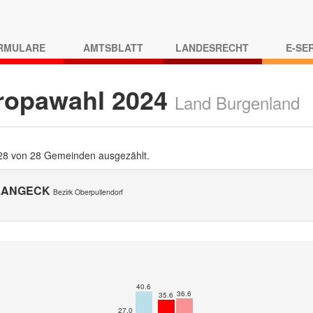
RMULARE
AMTSBLATT
LANDESRECHT
E-SE
ropawahl 2024
Land Burgenland
 28 von 28 Gemeinden ausgezählt.
 LANGECK
Bezirk Oberpullendorf
40.6
36.6
35.6
27.0