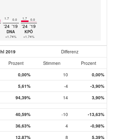
1.7
1.7
0.0
0.0
'24
'19
'24
'19
DNA
KPÖ
+1.74%
+1.74%
hl 2019
Differenz
Prozent
Stimmen
Prozent
0,00%
10
0,00%
5,61%
-4
-3,90%
94,39%
14
3,90%
40,59%
-10
-13,63%
36,63%
4
-0,98%
12,87%
8
5,39%