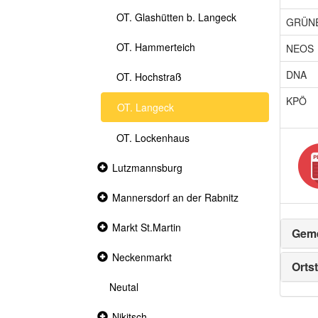
OT. Glashütten b. Langeck
GRÜN
OT. Hammerteich
NEOS
DNA
OT. Hochstraß
KPÖ
OT. Langeck
OT. Lockenhaus
Collapsed
Lutzmannsburg
section
Collapsed
Mannersdorf an der Rabnitz
section
Collapsed
Markt St.Martin
Geme
section
Collapsed
Neckenmarkt
Ortst
section
Neutal
Collapsed
Nikitsch