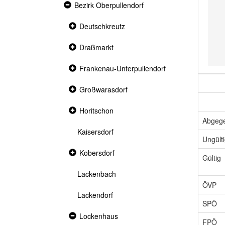
Expanded
Bezirk Oberpullendorf
section
Collapsed
Deutschkreutz
section
Collapsed
Draßmarkt
section
Collapsed
Frankenau-Unterpullendorf
section
Collapsed
Großwarasdorf
section
Collapsed
Horitschon
section
Abgeg
Kaisersdorf
Ungült
Collapsed
Kobersdorf
Gültig
section
Lackenbach
ÖVP
Lackendorf
SPÖ
Expanded
Lockenhaus
FPÖ
section