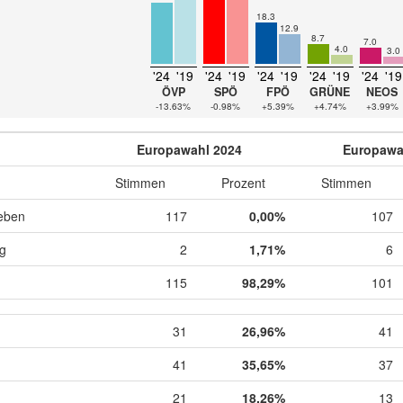
18.3
12.9
8.7
7.0
4.0
3.0
'24
'19
'24
'19
'24
'19
'24
'19
'24
'19
ÖVP
SPÖ
FPÖ
GRÜNE
NEOS
-13.63%
-0.98%
+5.39%
+4.74%
+3.99%
Europawahl 2024
Europawa
Stimmen
Prozent
Stimmen
eben
117
0,00%
107
ig
2
1,71%
6
115
98,29%
101
31
26,96%
41
41
35,65%
37
21
18,26%
13