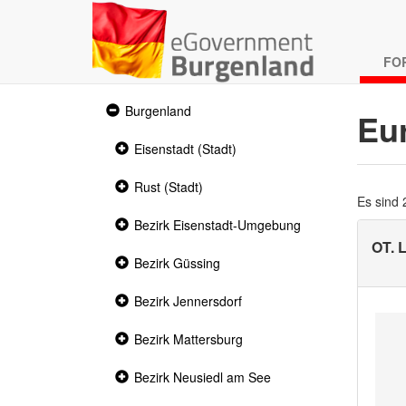
FO
Expanded
Burgenland
Eu
section
Collapsed
Eisenstadt (Stadt)
section
Collapsed
Rust (Stadt)
section
Es sind
Collapsed
Bezirk Eisenstadt-Umgebung
section
OT.
Collapsed
Bezirk Güssing
section
Collapsed
Bezirk Jennersdorf
section
Collapsed
Bezirk Mattersburg
section
Collapsed
Bezirk Neusiedl am See
section