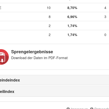
E
10
8,70%
4
8
6,96%
3
2
1,74%
2
1,74%
0
Sprengelergebnisse
Download der Daten im PDF-Format
indeindex
eilindex
Impressum
Datensch