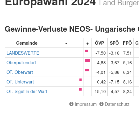
Europawahl 2024
Land Burge
Gewinne-Verluste NEOS- Ungarische
Gemeinde
-
+
ÖVP
SPÖ
FPÖ
G
LANDESWERTE
-7,50
-3,16
7,51
Oberpullendorf
-4,88
-3,67
5,16
OT. Oberwart
-4,01
-5,86
6,34
OT. Unterwart
0,42
-7,15
8,16
OT. Siget in der Wart
-15,10
4,57
8,24
Impressum
Datenschutz