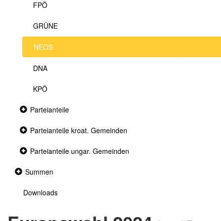
FPÖ
GRÜNE
NEOS
DNA
KPÖ
Collapsed
Parteianteile
section
Collapsed
Parteianteile kroat. Gemeinden
section
Collapsed
Parteianteile ungar. Gemeinden
section
Collapsed
Summen
section
Downloads