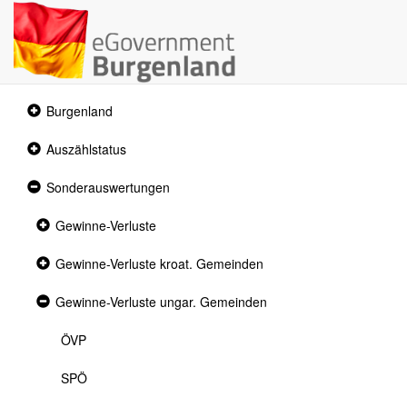
Collapsed
Burgenland
section
Collapsed
Auszählstatus
section
Expanded
Sonderauswertungen
section
Collapsed
Gewinne-Verluste
section
Collapsed
Gewinne-Verluste kroat. Gemeinden
section
Expanded
Gewinne-Verluste ungar. Gemeinden
section
ÖVP
SPÖ