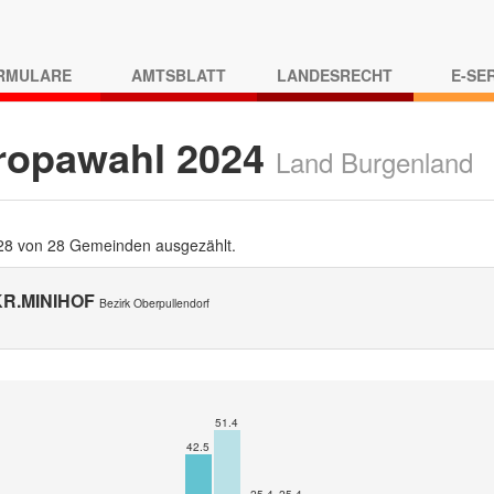
RMULARE
AMTSBLATT
LANDESRECHT
E-SE
ropawahl 2024
Land Burgenland
 28 von 28 Gemeinden ausgezählt.
KR.MINIHOF
Bezirk Oberpullendorf
51.4
42.5
25.4
25.4