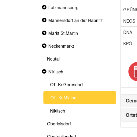
Collapsed
Lutzmannsburg
GRÜN
section
Collapsed
Mannersdorf an der Rabnitz
NEOS
section
DNA
Collapsed
Markt St.Martin
section
KPÖ
Collapsed
Neckenmarkt
section
Neutal
Expanded
Nikitsch
section
OT. Kr.Geresdorf
OT. Kr.Minihof
Geme
Nikitsch
Ortst
Oberloisdorf
Oberpullendorf