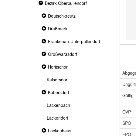
Expanded
Bezirk Oberpullendorf
section
Collapsed
Deutschkreutz
section
Collapsed
Draßmarkt
section
Collapsed
Frankenau-Unterpullendorf
section
Collapsed
Großwarasdorf
section
Collapsed
Horitschon
section
Abgeg
Kaisersdorf
Ungült
Collapsed
Kobersdorf
Gültig
section
Lackenbach
ÖVP
Lackendorf
SPÖ
Collapsed
Lockenhaus
FPÖ
section