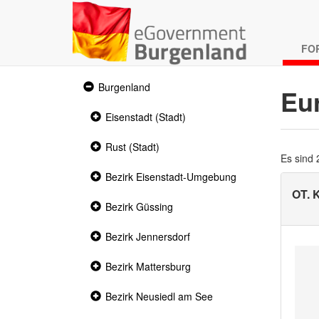
FO
Expanded
Burgenland
Eu
section
Collapsed
Eisenstadt (Stadt)
section
Collapsed
Rust (Stadt)
section
Es sind
Collapsed
Bezirk Eisenstadt-Umgebung
section
OT. 
Collapsed
Bezirk Güssing
section
Collapsed
Bezirk Jennersdorf
section
Collapsed
Bezirk Mattersburg
section
Collapsed
Bezirk Neusiedl am See
section