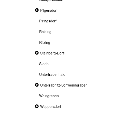
Collapsed
Pilgersdorf
section
Piringsdorf
Raiding
Ritzing
Collapsed
Steinberg-Dörfl
section
Stoob
Unterfrauenhaid
Collapsed
Unterrabnitz-Schwendgraben
section
Weingraben
Collapsed
Weppersdorf
section