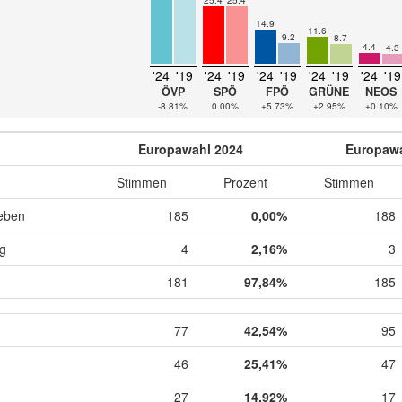
14.9
11.6
9.2
8.7
4.4
4.3
'24
'19
'24
'19
'24
'19
'24
'19
'24
'19
ÖVP
SPÖ
FPÖ
GRÜNE
NEOS
-8.81%
0.00%
+5.73%
+2.95%
+0.10%
Europawahl 2024
Europawa
Stimmen
Prozent
Stimmen
eben
185
0,00%
188
ig
4
2,16%
3
181
97,84%
185
77
42,54%
95
46
25,41%
47
27
14,92%
17