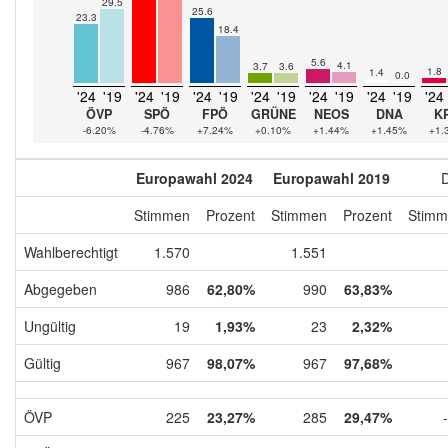
29.5
25.6
23.3
18.4
5.6
4.1
3.7
3.6
1.8
1.4
0.0
'24
'19
'24
'19
'24
'19
'24
'19
'24
'19
'24
'19
'24
ÖVP
SPÖ
FPÖ
GRÜNE
NEOS
DNA
K
-6.20%
-4.76%
+7.24%
+0.10%
+1.44%
+1.45%
+1.
Europawahl 2024
Europawahl 2019
D
Stimmen
Prozent
Stimmen
Prozent
Stimm
Wahlberechtigt
1.570
1.551
Abgegeben
986
62,80%
990
63,83%
Ungültig
19
1,93%
23
2,32%
Gültig
967
98,07%
967
97,68%
ÖVP
225
23,27%
285
29,47%