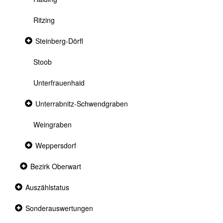
Ritzing
Collapsed
Steinberg-Dörfl
section
Stoob
Unterfrauenhaid
Collapsed
Unterrabnitz-Schwendgraben
section
Weingraben
Collapsed
Weppersdorf
section
Collapsed
Bezirk Oberwart
section
Collapsed
Auszählstatus
section
Collapsed
Sonderauswertungen
section