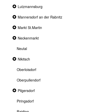
Collapsed
Lutzmannsburg
section
Collapsed
Mannersdorf an der Rabnitz
section
Collapsed
Markt St.Martin
section
Collapsed
Neckenmarkt
section
Neutal
Collapsed
Nikitsch
section
Oberloisdorf
Oberpullendorf
Collapsed
Pilgersdorf
section
Piringsdorf
Raiding