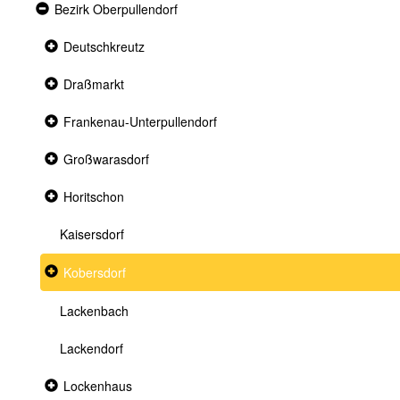
Expanded
Bezirk Oberpullendorf
section
Collapsed
Deutschkreutz
section
Collapsed
Draßmarkt
section
Collapsed
Frankenau-Unterpullendorf
section
Collapsed
Großwarasdorf
section
Collapsed
Horitschon
section
Kaisersdorf
Collapsed
Kobersdorf
section
Lackenbach
Lackendorf
Collapsed
Lockenhaus
section