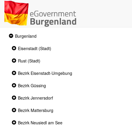
Expanded
Burgenland
section
Collapsed
Eisenstadt (Stadt)
section
Collapsed
Rust (Stadt)
section
Collapsed
Bezirk Eisenstadt-Umgebung
section
Collapsed
Bezirk Güssing
section
Collapsed
Bezirk Jennersdorf
section
Collapsed
Bezirk Mattersburg
section
Collapsed
Bezirk Neusiedl am See
section