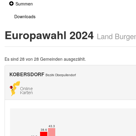
Collapsed
Summen
section
Downloads
Europawahl 2024
Land Burge
Es sind 28 von 28 Gemeinden ausgezählt.
KOBERSDORF
Bezirk Oberpullendorf
43.3
38.6