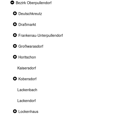
Expanded
Bezirk Oberpullendorf
section
Collapsed
Deutschkreutz
section
Collapsed
Draßmarkt
section
Collapsed
Frankenau-Unterpullendorf
section
Collapsed
Großwarasdorf
section
Collapsed
Horitschon
section
Kaisersdorf
Collapsed
Kobersdorf
section
Lackenbach
Lackendorf
Collapsed
Lockenhaus
section