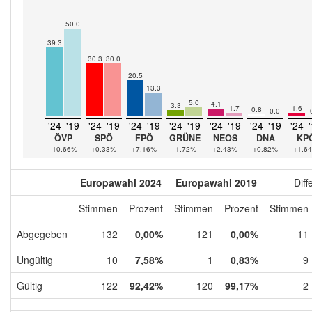
50.0
39.3
30.3
30.0
20.5
13.3
5.0
4.1
3.3
1.7
1.6
0.8
0.0
'24
'19
'24
'19
'24
'19
'24
'19
'24
'19
'24
'19
'24
ÖVP
SPÖ
FPÖ
GRÜNE
NEOS
DNA
KP
-10.66%
+0.33%
+7.16%
-1.72%
+2.43%
+0.82%
+1.6
Europawahl 2024
Europawahl 2019
Diff
Stimmen
Prozent
Stimmen
Prozent
Stimmen
Abgegeben
132
0,00%
121
0,00%
11
Ungültig
10
7,58%
1
0,83%
9
Gültig
122
92,42%
120
99,17%
2