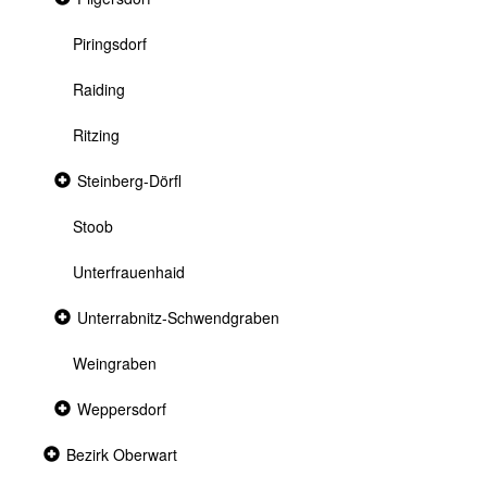
section
Piringsdorf
Raiding
Ritzing
Collapsed
Steinberg-Dörfl
section
Stoob
Unterfrauenhaid
Collapsed
Unterrabnitz-Schwendgraben
section
Weingraben
Collapsed
Weppersdorf
section
Collapsed
Bezirk Oberwart
section