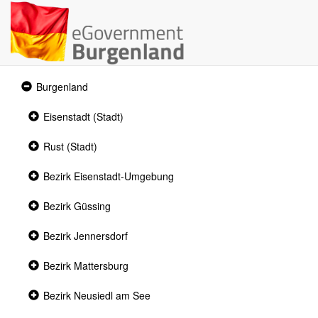
Expanded
Burgenland
section
Collapsed
Eisenstadt (Stadt)
section
Collapsed
Rust (Stadt)
section
Collapsed
Bezirk Eisenstadt-Umgebung
section
Collapsed
Bezirk Güssing
section
Collapsed
Bezirk Jennersdorf
section
Collapsed
Bezirk Mattersburg
section
Collapsed
Bezirk Neusiedl am See
section