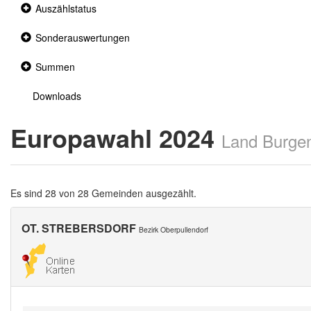
Collapsed
Auszählstatus
section
Collapsed
Sonderauswertungen
section
Collapsed
Summen
section
Downloads
Europawahl 2024
Land Burge
Es sind 28 von 28 Gemeinden ausgezählt.
OT. STREBERSDORF
Bezirk Oberpullendorf