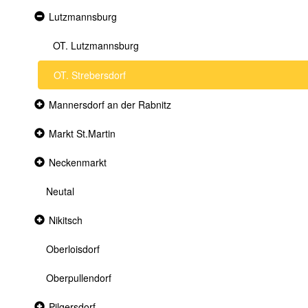
Expanded
Lutzmannsburg
section
OT. Lutzmannsburg
OT. Strebersdorf
Collapsed
Mannersdorf an der Rabnitz
section
Collapsed
Markt St.Martin
section
Collapsed
Neckenmarkt
section
Neutal
Collapsed
Nikitsch
section
Oberloisdorf
Oberpullendorf
Collapsed
Pilgersdorf