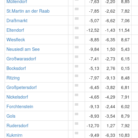
Müllendorf
-7,63
-2,20
8,85
St.Martin an der Raab
-7,85
-2,62
7,82
Draßmarkt
-5,07
-6,62
7,06
Eltendorf
-12,52
-1,43
11,54
Wiesfleck
-8,85
-6,35
8,67
Neusiedl am See
-9,84
1,50
5,43
Großwarasdorf
-7,41
-2,73
6,15
Bocksdorf
-5,13
2,76
0,15
Ritzing
-7,97
-9,13
8,48
Großpetersdorf
-6,45
-3,82
6,81
Nickelsdorf
-4,65
-4,29
7,91
Forchtenstein
-9,13
-2,44
6,02
Gols
-8,93
-3,54
8,79
Rudersdorf
-12,70
1,27
7,92
Kukmirn
-9,49
-6,33
10,83