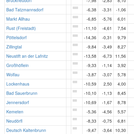
Bruckneudorf
-7,98
-2,83
8,10
Bad Tatzmannsdorf
-6,38
-3,31
-1,06
Markt Allhau
-6,85
-5,76
6,01
Rust (Freistadt)
-11,10
-4,61
7,54
Pöttelsdorf
-14,36
-0,31
9,79
Zillingtal
-9,84
-3,49
8,27
Neustift an der Lafnitz
-13,58
-6,73
11,56
Großhöflein
-9,33
-1,14
3,92
Wolfau
-3,87
-3,07
5,78
Lockenhaus
-10,59
2,50
4,00
Bad Sauerbrunn
-10,10
-1,13
8,45
Jennersdorf
-10,69
-1,67
8,78
Kemeten
-5,36
-4,56
5,57
Neudörfl
-8,33
-0,75
6,81
Deutsch Kaltenbrunn
-9,47
-3,64
10,30