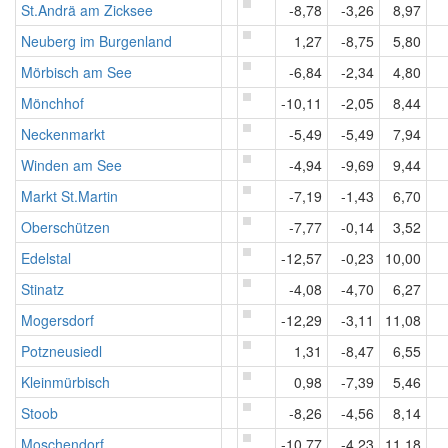
St.Andrä am Zicksee
-8,78
-3,26
8,97
Neuberg im Burgenland
1,27
-8,75
5,80
Mörbisch am See
-6,84
-2,34
4,80
Mönchhof
-10,11
-2,05
8,44
Neckenmarkt
-5,49
-5,49
7,94
Winden am See
-4,94
-9,69
9,44
Markt St.Martin
-7,19
-1,43
6,70
Oberschützen
-7,77
-0,14
3,52
Edelstal
-12,57
-0,23
10,00
Stinatz
-4,08
-4,70
6,27
Mogersdorf
-12,29
-3,11
11,08
Potzneusiedl
1,31
-8,47
6,55
Kleinmürbisch
0,98
-7,39
5,46
Stoob
-8,26
-4,56
8,14
Moschendorf
-10,77
-4,23
11,18