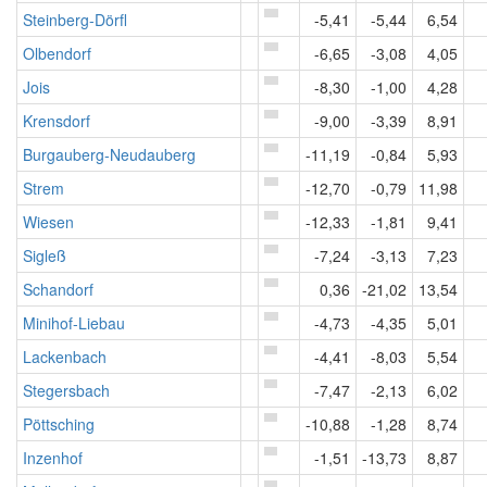
Steinberg-Dörfl
-5,41
-5,44
6,54
Olbendorf
-6,65
-3,08
4,05
Jois
-8,30
-1,00
4,28
Krensdorf
-9,00
-3,39
8,91
Burgauberg-Neudauberg
-11,19
-0,84
5,93
Strem
-12,70
-0,79
11,98
Wiesen
-12,33
-1,81
9,41
Sigleß
-7,24
-3,13
7,23
Schandorf
0,36
-21,02
13,54
Minihof-Liebau
-4,73
-4,35
5,01
Lackenbach
-4,41
-8,03
5,54
Stegersbach
-7,47
-2,13
6,02
Pöttsching
-10,88
-1,28
8,74
Inzenhof
-1,51
-13,73
8,87