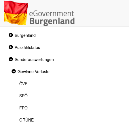
Collapsed
Burgenland
section
Collapsed
Auszählstatus
section
Expanded
Sonderauswertungen
section
Expanded
Gewinne-Verluste
section
ÖVP
SPÖ
FPÖ
GRÜNE