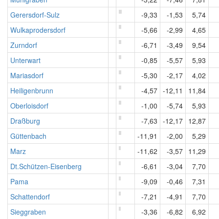
Gerersdorf-Sulz
-9,33
-1,53
5,74
Wulkaprodersdorf
-5,66
-2,99
4,65
Zurndorf
-6,71
-3,49
9,54
Unterwart
-0,85
-5,57
5,93
Mariasdorf
-5,30
-2,17
4,02
Heiligenbrunn
-4,57
-12,11
11,84
Oberloisdorf
-1,00
-5,74
5,93
Draßburg
-7,63
-12,17
12,87
Güttenbach
-11,91
-2,00
5,29
Marz
-11,62
-3,57
11,29
Dt.Schützen-Eisenberg
-6,61
-3,04
7,70
Pama
-9,09
-0,46
7,31
Schattendorf
-7,21
-4,91
7,70
Sieggraben
-3,36
-6,82
6,92