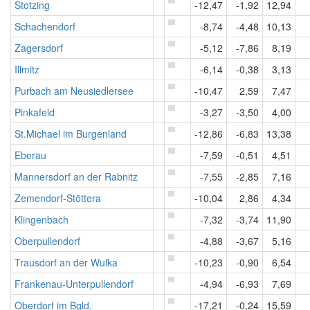
Stotzing
-12,47
-1,92
12,94
Schachendorf
-8,74
-4,48
10,13
Zagersdorf
-5,12
-7,86
8,19
Illmitz
-6,14
-0,38
3,13
Purbach am Neusiedlersee
-10,47
2,59
7,47
Pinkafeld
-3,27
-3,50
4,00
St.Michael im Burgenland
-12,86
-6,83
13,38
Eberau
-7,59
-0,51
4,51
Mannersdorf an der Rabnitz
-7,55
-2,85
7,16
Zemendorf-Stöttera
-10,04
2,86
4,34
Klingenbach
-7,32
-3,74
11,90
Oberpullendorf
-4,88
-3,67
5,16
Trausdorf an der Wulka
-10,23
-0,90
6,54
Frankenau-Unterpullendorf
-4,94
-6,93
7,69
Oberdorf im Bgld.
-17,21
-0,24
15,59