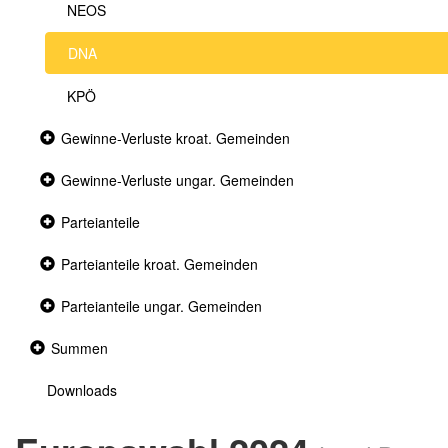
NEOS
DNA
KPÖ
Collapsed
Gewinne-Verluste kroat. Gemeinden
section
Collapsed
Gewinne-Verluste ungar. Gemeinden
section
Collapsed
Parteianteile
section
Collapsed
Parteianteile kroat. Gemeinden
section
Collapsed
Parteianteile ungar. Gemeinden
section
Collapsed
Summen
section
Downloads