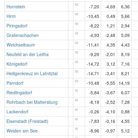
Hornstein
-7,20
-4,69
6,36
Hirm
-10,45
0,49
5,66
Piringsdorf
-8,22
1,21
2,94
Grafenschachen
-4,93
-2,48
5,09
Weichselbaum
-11,41
4,35
4,43
Neufeld an der Leitha
-9,29
-2,01
8,19
Königsdorf
-14,72
3,12
7,16
Heiligenkreuz im Lafnitztal
-14,71
-3,41
8,21
Parndorf
-10,48
-5,55
14,19
Riedlingsdorf
-5,84
-3,67
6,07
Rohrbach bei Mattersburg
-8,19
-2,52
7,28
Lackendorf
-0,26
-4,10
0,88
Eisenstadt (Freistadt)
-7,83
-0,16
4,55
Weiden am See
-8,96
-0,97
5,12