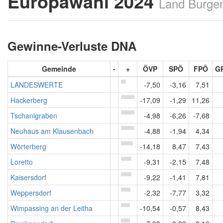
Europawahl 2024
Land Burge
Gewinne-Verluste DNA
Gemeinde
-
+
ÖVP
SPÖ
FPÖ
G
LANDESWERTE
-7,50
-3,16
7,51
Hackerberg
-17,09
-1,29
11,26
Tschanigraben
-4,98
-6,26
-7,68
Neuhaus am Klausenbach
-4,88
-1,94
4,34
Wörterberg
-14,18
8,47
7,43
Loretto
-9,31
-2,15
7,48
Kaisersdorf
-9,22
-1,41
7,81
Weppersdorf
-2,32
-7,77
3,32
Wimpassing an der Leitha
-10,54
-0,57
8,43