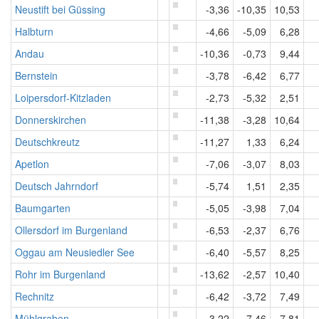
Neustift bei Güssing
-3,36
-10,35
10,53
Halbturn
-4,66
-5,09
6,28
Andau
-10,36
-0,73
9,44
Bernstein
-3,78
-6,42
6,77
Loipersdorf-Kitzladen
-2,73
-5,32
2,51
Donnerskirchen
-11,38
-3,28
10,64
Deutschkreutz
-11,27
1,33
6,24
Apetlon
-7,06
-3,07
8,03
Deutsch Jahrndorf
-5,74
1,51
2,35
Baumgarten
-5,05
-3,98
7,04
Ollersdorf im Burgenland
-6,53
-2,37
6,76
Oggau am Neusiedler See
-6,40
-5,57
8,25
Rohr im Burgenland
-13,62
-2,57
10,40
Rechnitz
-6,42
-3,72
7,49
Mühlgraben
-3,22
-7,46
7,81