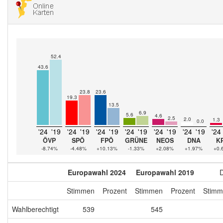
52.4
43.6
23.8
23.6
19.3
13.5
6.9
5.6
4.6
2.5
2.0
1.3
0.0
'24
'19
'24
'19
'24
'19
'24
'19
'24
'19
'24
'19
'24
ÖVP
SPÖ
FPÖ
GRÜNE
NEOS
DNA
K
-8.74%
-4.48%
+10.13%
-1.33%
+2.08%
+1.97%
+0.
Europawahl 2024
Europawahl 2019
D
Stimmen
Prozent
Stimmen
Prozent
Stimm
Wahlberechtigt
539
545