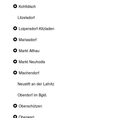
Collapsed
Kohfidisch
section
Litzelsdorf
Collapsed
Loipersdorf-Kitzladen
section
Collapsed
Mariasdorf
section
Collapsed
Markt Allhau
section
Collapsed
Markt Neuhodis
section
Collapsed
Mischendorf
section
Neustift an der Lafnitz
Oberdorf im Bgld.
Collapsed
Oberschützen
section
Collapsed
Oberwart