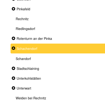
section
Collapsed
Pinkafeld
section
Rechnitz
Riedlingsdorf
Collapsed
Rotenturm an der Pinka
section
Collapsed
Schachendorf
section
Schandorf
Collapsed
Stadtschlaining
section
Collapsed
Unterkohlstätten
section
Collapsed
Unterwart
section
Weiden bei Rechnitz