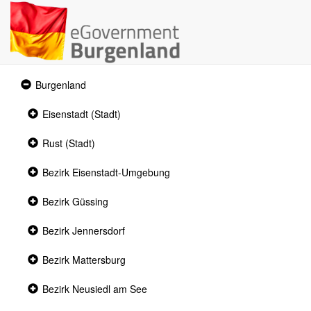
Expanded
Burgenland
section
Collapsed
Eisenstadt (Stadt)
section
Collapsed
Rust (Stadt)
section
Collapsed
Bezirk Eisenstadt-Umgebung
section
Collapsed
Bezirk Güssing
section
Collapsed
Bezirk Jennersdorf
section
Collapsed
Bezirk Mattersburg
section
Collapsed
Bezirk Neusiedl am See
section