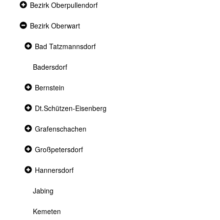
Collapsed
Bezirk Oberpullendorf
section
Expanded
Bezirk Oberwart
section
Collapsed
Bad Tatzmannsdorf
section
Badersdorf
Collapsed
Bernstein
section
Collapsed
Dt.Schützen-Eisenberg
section
Collapsed
Grafenschachen
section
Collapsed
Großpetersdorf
section
Collapsed
Hannersdorf
section
Jabing
Kemeten