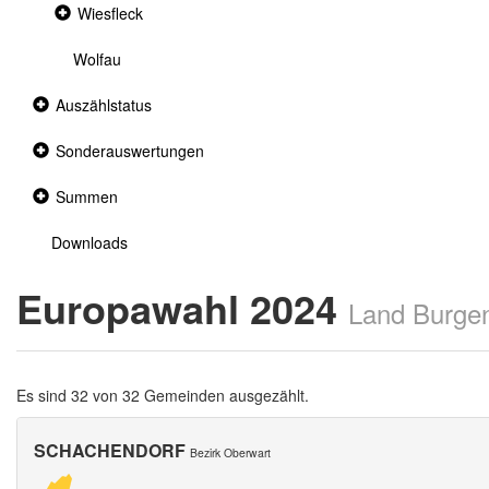
Collapsed
Wiesfleck
section
Wolfau
Collapsed
Auszählstatus
section
Collapsed
Sonderauswertungen
section
Collapsed
Summen
section
Downloads
Europawahl 2024
Land Burge
Es sind 32 von 32 Gemeinden ausgezählt.
SCHACHENDORF
Bezirk Oberwart