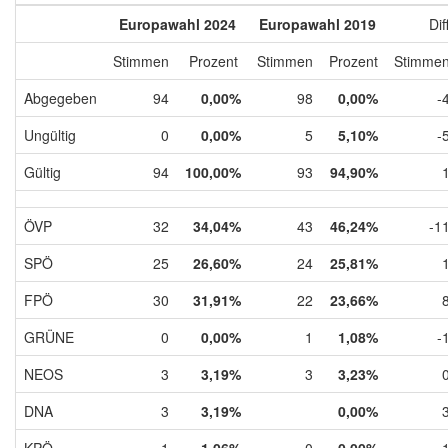
Europawahl 2024
Europawahl 2019
Dif
Stimmen
Prozent
Stimmen
Prozent
Stimme
Abgegeben
94
0,00%
98
0,00%
-
Ungültig
0
0,00%
5
5,10%
-
Gültig
94
100,00%
93
94,90%
ÖVP
32
34,04%
43
46,24%
-1
SPÖ
25
26,60%
24
25,81%
FPÖ
30
31,91%
22
23,66%
GRÜNE
0
0,00%
1
1,08%
-
NEOS
3
3,19%
3
3,23%
DNA
3
3,19%
0,00%
KPÖ
1
1,06%
0
0,00%