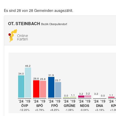
Es sind 28 von 28 Gemeinden ausgezählt.
OT. STEINBACH
Bezirk Oberpullendorf
46.2
34.0
31.9
26.6
25.8
23.7
3.2
3.2
3.2
1.1
1.1
0.0
0.0
'24
'19
'24
'19
'24
'19
'24
'19
'24
'19
'24
'19
'24
ÖVP
SPÖ
FPÖ
GRÜNE
NEOS
DNA
KP
-12.20%
+0.79%
+8.25%
-1.08%
-0.04%
+3.19%
+1.