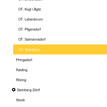
OT. Kogl i.Bgld.
OT. Lebenbrunn
OT. Pilgersdorf
OT. Salmannsdorf
OT. Steinbach
Piringsdorf
Raiding
Ritzing
Collapsed
Steinberg-Dörfl
section
Stoob