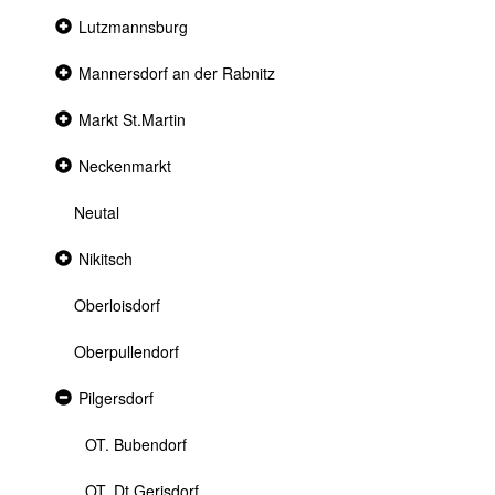
Collapsed
Lutzmannsburg
section
Collapsed
Mannersdorf an der Rabnitz
section
Collapsed
Markt St.Martin
section
Collapsed
Neckenmarkt
section
Neutal
Collapsed
Nikitsch
section
Oberloisdorf
Oberpullendorf
Expanded
Pilgersdorf
section
OT. Bubendorf
OT. Dt.Gerisdorf