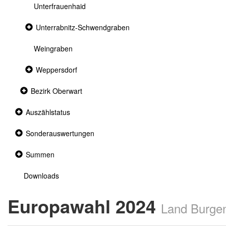
Unterfrauenhaid
Collapsed
Unterrabnitz-Schwendgraben
section
Weingraben
Collapsed
Weppersdorf
section
Collapsed
Bezirk Oberwart
section
Collapsed
Auszählstatus
section
Collapsed
Sonderauswertungen
section
Collapsed
Summen
section
Downloads
Europawahl 2024
Land Burge