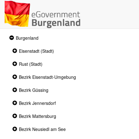
Expanded
Burgenland
section
Collapsed
Eisenstadt (Stadt)
section
Collapsed
Rust (Stadt)
section
Collapsed
Bezirk Eisenstadt-Umgebung
section
Collapsed
Bezirk Güssing
section
Collapsed
Bezirk Jennersdorf
section
Collapsed
Bezirk Mattersburg
section
Collapsed
Bezirk Neusiedl am See
section