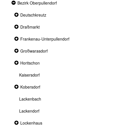
Expanded
Bezirk Oberpullendorf
section
Collapsed
Deutschkreutz
section
Collapsed
Draßmarkt
section
Collapsed
Frankenau-Unterpullendorf
section
Collapsed
Großwarasdorf
section
Collapsed
Horitschon
section
Kaisersdorf
Collapsed
Kobersdorf
section
Lackenbach
Lackendorf
Collapsed
Lockenhaus
section