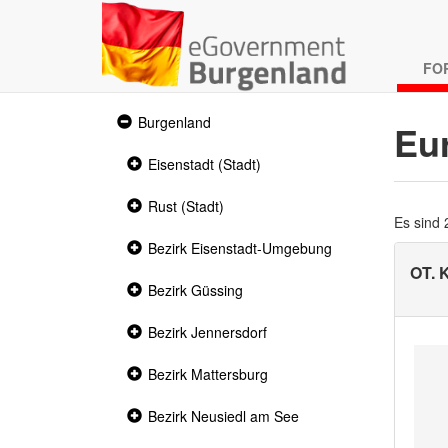
FO
Expanded
Burgenland
Eu
section
Collapsed
Eisenstadt (Stadt)
section
Collapsed
Rust (Stadt)
section
Es sind
Collapsed
Bezirk Eisenstadt-Umgebung
section
OT.
Collapsed
Bezirk Güssing
section
Collapsed
Bezirk Jennersdorf
section
Collapsed
Bezirk Mattersburg
section
Collapsed
Bezirk Neusiedl am See
section