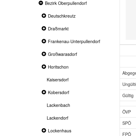
Expanded
Bezirk Oberpullendorf
section
Collapsed
Deutschkreutz
section
Collapsed
Draßmarkt
section
Collapsed
Frankenau-Unterpullendorf
section
Collapsed
Großwarasdorf
section
Collapsed
Horitschon
section
Abgeg
Kaisersdorf
Ungült
Collapsed
Kobersdorf
Gültig
section
Lackenbach
ÖVP
Lackendorf
SPÖ
Collapsed
Lockenhaus
FPÖ
section