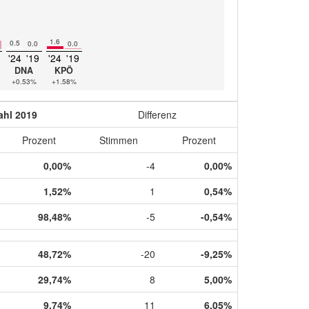
1.6
0.5
0.0
0.0
'24
'19
'24
'19
DNA
KPÖ
+0.53%
+1.58%
hl 2019
Differenz
Prozent
Stimmen
Prozent
0,00%
-4
0,00%
1,52%
1
0,54%
98,48%
-5
-0,54%
48,72%
-20
-9,25%
29,74%
8
5,00%
9,74%
11
6,05%