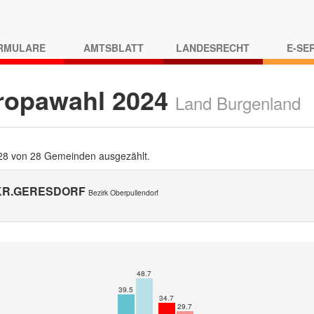
RMULARE
AMTSBLATT
LANDESRECHT
E-SE
ropawahl 2024
Land Burgenland
 28 von 28 Gemeinden ausgezählt.
 KR.GERESDORF
Bezirk Oberpullendorf
48.7
39.5
34.7
29.7