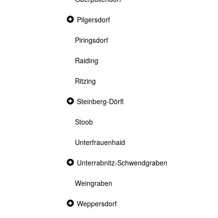
Collapsed
Pilgersdorf
section
Piringsdorf
Raiding
Ritzing
Collapsed
Steinberg-Dörfl
section
Stoob
Unterfrauenhaid
Collapsed
Unterrabnitz-Schwendgraben
section
Weingraben
Collapsed
Weppersdorf
section