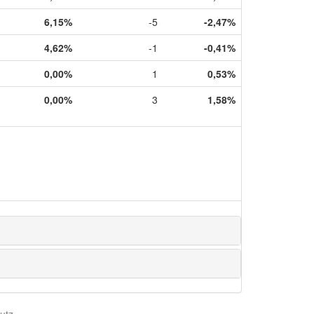
6,15%
-5
-2,47%
4,62%
-1
-0,41%
0,00%
1
0,53%
0,00%
3
1,58%
utz