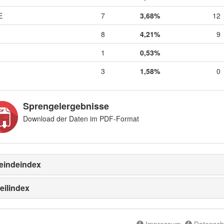
E
7
3,68%
12
8
4,21%
9
1
0,53%
3
1,58%
0
Sprengelergebnisse
Download der Daten im PDF-Format
indeindex
eilindex
Impressum
Datensch