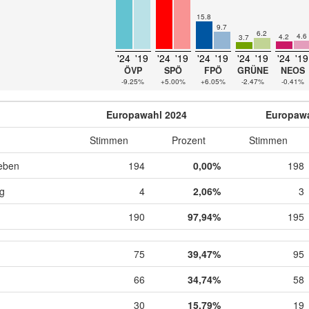
15.8
9.7
6.2
4.6
4.2
3.7
'24
'19
'24
'19
'24
'19
'24
'19
'24
'19
ÖVP
SPÖ
FPÖ
GRÜNE
NEOS
-9.25%
+5.00%
+6.05%
-2.47%
-0.41%
Europawahl 2024
Europawa
Stimmen
Prozent
Stimmen
eben
194
0,00%
198
ig
4
2,06%
3
190
97,94%
195
75
39,47%
95
66
34,74%
58
30
15,79%
19