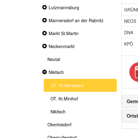
Collapsed
Lutzmannsburg
GRÜN
section
Collapsed
Mannersdorf an der Rabnitz
NEOS
section
DNA
Collapsed
Markt St.Martin
section
KPÖ
Collapsed
Neckenmarkt
section
Neutal
Expanded
Nikitsch
section
OT. Kr.Geresdorf
OT. Kr.Minihof
Geme
Nikitsch
Ortst
Oberloisdorf
Oberpullendorf