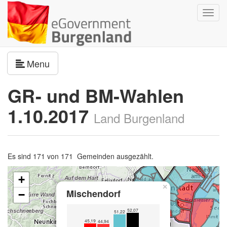
Navig
umsch
Navigation umschalten
Menu
GR- und BM-Wahlen
1.10.2017
Land Burgenland
Es sind 171 von 171 Gemeinden ausgezählt.
+
×
Mischendorf
−
52,07
51,22
45,19
44,94