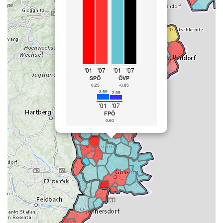
'01
'07
'01
'07
SPÖ
ÖVP
0.25
-0.85
3,59
2,99
'01
'07
FPÖ
0.60