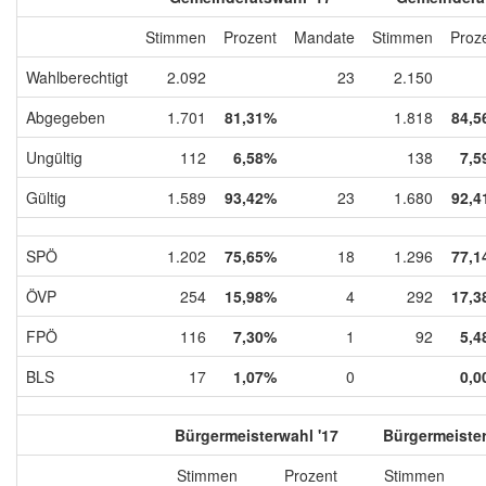
Stimmen
Prozent
Mandate
Stimmen
Proz
Wahlberechtigt
2.092
23
2.150
Abgegeben
1.701
81,31%
1.818
84,5
Ungültig
112
6,58%
138
7,5
Gültig
1.589
93,42%
23
1.680
92,4
SPÖ
1.202
75,65%
18
1.296
77,1
ÖVP
254
15,98%
4
292
17,3
FPÖ
116
7,30%
1
92
5,4
BLS
17
1,07%
0
0,0
Bürgermeisterwahl '17
Bürgermeister
Stimmen
Prozent
Stimmen