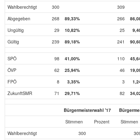
Wahlberechtigt
300
309
Abgegeben
268
89,33%
266
86,0
Ungültig
29
10,82%
25
9,4
Gültig
239
89,18%
241
90,6
SPÖ
98
41,00%
110
45,6
ÖVP
62
25,94%
46
19,0
FPÖ
8
3,35%
3
1,2
ZukunftSMR
71
29,71%
82
34,0
Bürgermeisterwahl '17
Bürgermei
Stimmen
Prozent
Stimmen
Wahlberechtigt
300
30