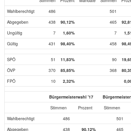
Stimmen
Prozent
Mandate
Stimmen
Proz
Wahlberechtigt
486
501
Abgegeben
438
90,12%
465
92,8
Ungültig
7
1,60%
7
1,5
Gültig
431
98,40%
458
98,4
SPÖ
51
11,83%
90
19,6
ÖVP
370
85,85%
368
80,3
FPÖ
10
2,32%
0,0
Bürgermeisterwahl '17
Bürgermeister
Stimmen
Prozent
Stimmen
Wahlberechtigt
486
501
Abgegeben
438
90,12%
465