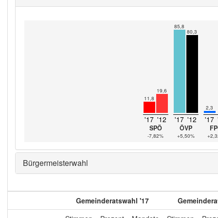
85,8
80,3
19,6
11,8
2,3
'17
'12
'17
'12
'17
SPÖ
ÖVP
FP
-7,82%
+5,50%
+2,
Bürgermeisterwahl
Gemeinderatswahl '17
Gemeinderat