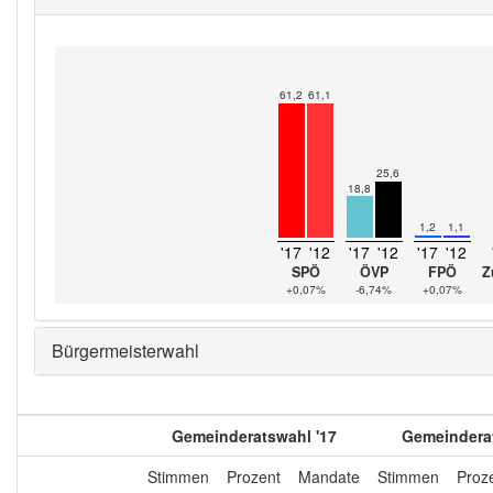
61,2
61,1
25,6
18,8
1,2
1,1
'17
'12
'17
'12
'17
'12
SPÖ
ÖVP
FPÖ
Z
+0,07%
-6,74%
+0,07%
Bürgermeisterwahl
Gemeinderatswahl '17
Gemeinderat
Stimmen
Prozent
Mandate
Stimmen
Proz