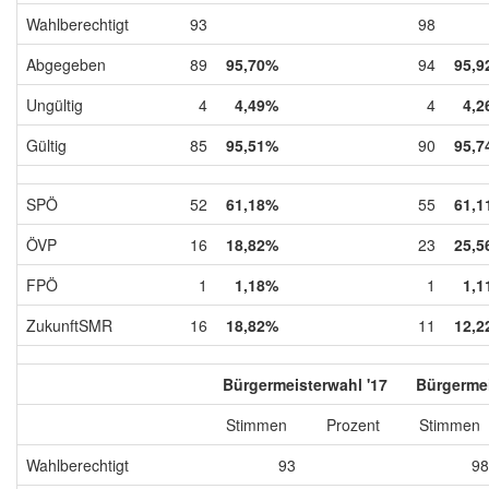
Wahlberechtigt
93
98
Abgegeben
89
95,70%
94
95,9
Ungültig
4
4,49%
4
4,2
Gültig
85
95,51%
90
95,7
SPÖ
52
61,18%
55
61,1
ÖVP
16
18,82%
23
25,5
FPÖ
1
1,18%
1
1,1
ZukunftSMR
16
18,82%
11
12,2
Bürgermeisterwahl '17
Bürgermei
Stimmen
Prozent
Stimmen
Wahlberechtigt
93
98