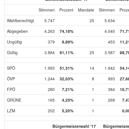
Stimmen
Prozent
Mandate
Stimmen
Proz
Wahlberechtigt
5.747
25
5.634
Abgegeben
4.263
74,18%
4.040
71,7
Ungültig
379
8,89%
453
11,2
Gültig
3.884
91,11%
25
3.587
88,7
SPÖ
1.993
51,31%
14
1.942
54,1
ÖVP
1.244
32,03%
8
993
27,6
FPÖ
280
7,21%
1
384
10,7
GRÜNE
165
4,25%
1
268
7,4
LZM
202
5,20%
1
0,0
Bürgermeisterwahl '17
Bürgermeiste