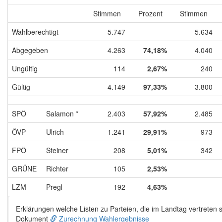
Stimmen
Prozent
Stimmen
Wahlberechtigt
5.747
5.634
Abgegeben
4.263
74,18%
4.040
Ungültig
114
2,67%
240
Gültig
4.149
97,33%
3.800
SPÖ
Salamon *
2.403
57,92%
2.485
ÖVP
Ulrich
1.241
29,91%
973
FPÖ
Steiner
208
5,01%
342
GRÜNE
Richter
105
2,53%
LZM
Pregl
192
4,63%
Erklärungen welche Listen zu Parteien, die im Landtag vertreten s
Dokument
Zurechnung Wahlergebnisse