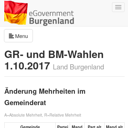
Navig
umsc
Navigation umschalten
Menu
GR- und BM-Wahlen
1.10.2017
Land Burgenland
Änderung Mehrheiten im
Gemeinderat
A=Absolute Mehrheit, R=Relative Mehrheit
Gemeinde
Partei
Mand
Part.alt
Mand alt