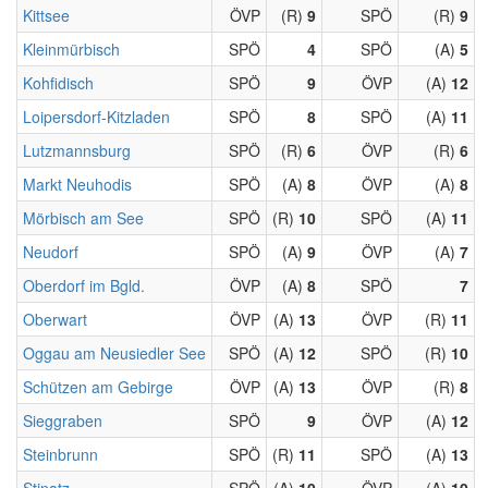
Kittsee
ÖVP
(R)
9
SPÖ
(R)
9
Kleinmürbisch
SPÖ
4
SPÖ
(A)
5
Kohfidisch
SPÖ
9
ÖVP
(A)
12
Loipersdorf-Kitzladen
SPÖ
8
SPÖ
(A)
11
Lutzmannsburg
SPÖ
(R)
6
ÖVP
(R)
6
Markt Neuhodis
SPÖ
(A)
8
ÖVP
(A)
8
Mörbisch am See
SPÖ
(R)
10
SPÖ
(A)
11
Neudorf
SPÖ
(A)
9
ÖVP
(A)
7
Oberdorf im Bgld.
ÖVP
(A)
8
SPÖ
7
Oberwart
ÖVP
(A)
13
ÖVP
(R)
11
Oggau am Neusiedler See
SPÖ
(A)
12
SPÖ
(R)
10
Schützen am Gebirge
ÖVP
(A)
13
ÖVP
(R)
8
Sieggraben
SPÖ
9
ÖVP
(A)
12
Steinbrunn
SPÖ
(R)
11
SPÖ
(A)
13