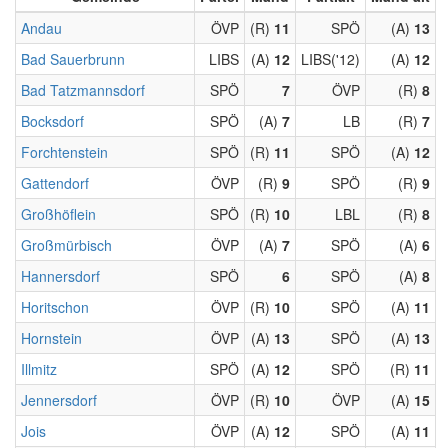
Andau
ÖVP
(R)
11
SPÖ
(A)
13
Bad Sauerbrunn
LIBS
(A)
12
LIBS('12)
(A)
12
Bad Tatzmannsdorf
SPÖ
7
ÖVP
(R)
8
Bocksdorf
SPÖ
(A)
7
LB
(R)
7
Forchtenstein
SPÖ
(R)
11
SPÖ
(A)
12
Gattendorf
ÖVP
(R)
9
SPÖ
(R)
9
Großhöflein
SPÖ
(R)
10
LBL
(R)
8
Großmürbisch
ÖVP
(A)
7
SPÖ
(A)
6
Hannersdorf
SPÖ
6
SPÖ
(A)
8
Horitschon
ÖVP
(R)
10
SPÖ
(A)
11
Hornstein
ÖVP
(A)
13
SPÖ
(A)
13
Illmitz
SPÖ
(A)
12
SPÖ
(R)
11
Jennersdorf
ÖVP
(R)
10
ÖVP
(A)
15
Jois
ÖVP
(A)
12
SPÖ
(A)
11