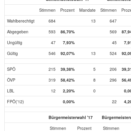
Stimmen
Prozent
Mandate
Stimmen
Proz
Wahlberechtigt
684
13
647
Abgegeben
593
86,70%
569
87,9
Ungültig
47
7,93%
45
7,9
Gültig
546
92,07%
13
524
92,0
SPÖ
215
39,38%
5
206
39,3
ÖVP
319
58,42%
8
296
56,4
LBL
12
2,20%
0
0,0
FPÖ('12)
0,00%
22
4,2
Bürgermeisterwahl '17
Bürgermeister
Stimmen
Prozent
Stimmen