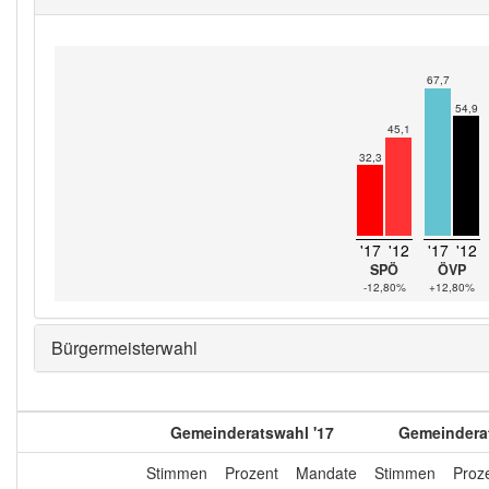
67,7
54,9
45,1
32,3
'17
'12
'17
'12
SPÖ
ÖVP
-12,80%
+12,80%
Bürgermeisterwahl
Gemeinderatswahl '17
Gemeinderat
Stimmen
Prozent
Mandate
Stimmen
Proz