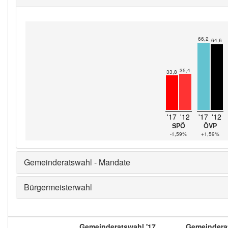
66,2
64,6
35,4
33,8
'17
'12
'17
'12
SPÖ
ÖVP
-1,59%
+1,59%
Gemeinderatswahl - Mandate
Bürgermeisterwahl
Gemeinderatswahl '17
Gemeinderat