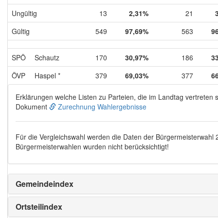
Ungültig
13
2,31%
21
Gültig
549
97,69%
563
9
SPÖ
Schautz
170
30,97%
186
3
ÖVP
Haspel *
379
69,03%
377
6
Erklärungen welche Listen zu Parteien, die im Landtag vertreten s
Dokument
Zurechnung Wahlergebnisse
Für die Vergleichswahl werden die Daten der Bürgermeisterwahl
Bürgermeisterwahlen wurden nicht berücksichtigt!
Gemeindeindex
Ortsteilindex