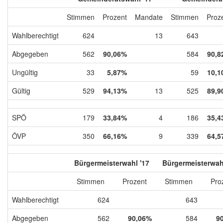
Stimmen
Prozent
Mandate
Stimmen
Proz
Wahlberechtigt
624
13
643
Abgegeben
562
90,06%
584
90,8
Ungültig
33
5,87%
59
10,1
Gültig
529
94,13%
13
525
89,9
SPÖ
179
33,84%
4
186
35,4
ÖVP
350
66,16%
9
339
64,5
Bürgermeisterwahl '17
Bürgermeisterwah
Stimmen
Prozent
Stimmen
Pro
Wahlberechtigt
624
643
Abgegeben
562
90,06%
584
9