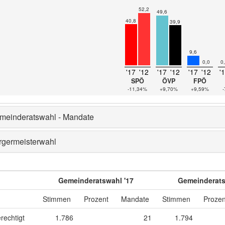
52,2
49,6
40,8
39,9
9,6
0,0
0
'17
'12
'17
'12
'17
'12
'
SPÖ
ÖVP
FPÖ
-11,34%
+9,70%
+9,59%
meinderatswahl - Mandate
rgermeisterwahl
Gemeinderatswahl '17
Gemeinderats
Stimmen
Prozent
Mandate
Stimmen
Prozen
rechtigt
1.786
21
1.794