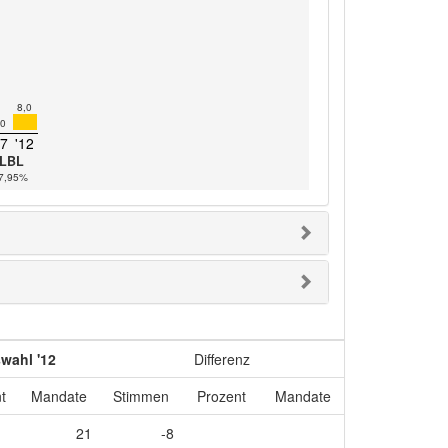
8,0
,0
17
'12
LBL
-7,95%
wahl '12
Differenz
t
Mandate
Stimmen
Prozent
Mandate
21
-8