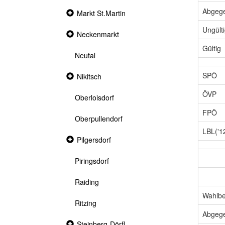
Abgeg
Collapsed
Markt St.Martin
section
Ungült
Collapsed
Neckenmarkt
section
Gültig
Neutal
SPÖ
Collapsed
Nikitsch
section
ÖVP
Oberloisdorf
FPÖ
Oberpullendorf
LBL('1
Collapsed
Pilgersdorf
section
Piringsdorf
Raiding
Wahlbe
Ritzing
Abgeg
Collapsed
Steinberg-Dörfl