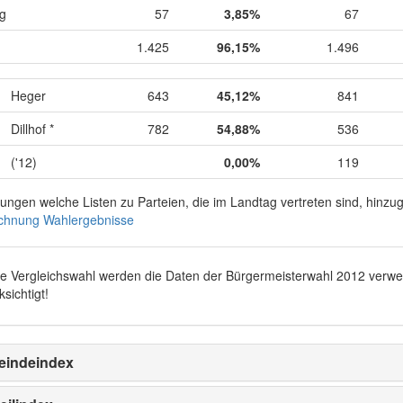
ig
57
3,85%
67
1.425
96,15%
1.496
Heger
643
45,12%
841
Dillhof *
782
54,88%
536
('12)
0,00%
119
rungen welche Listen zu Parteien, die im Landtag vertreten sind, hinz
chnung Wahlergebnisse
ie Vergleichswahl werden die Daten der Bürgermeisterwahl 2012 verw
sichtigt!
indeindex