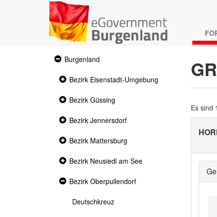
FO
Expanded
Burgenland
GR
section
Collapsed
Bezirk Eisenstadt-Umgebung
section
Collapsed
Bezirk Güssing
section
Es sind
Collapsed
Bezirk Jennersdorf
section
HOR
Collapsed
Bezirk Mattersburg
section
Collapsed
Bezirk Neusiedl am See
section
Ge
Expanded
Bezirk Oberpullendorf
section
Deutschkreuz