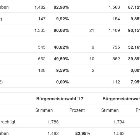
eben
1.482
82,98%
1.563
87,1
ig
147
9,92%
154
9,8
1.335
90,08%
21
1.409
90,1
545
40,82%
9
735
52,1
662
49,59%
10
562
39,8
128
9,59%
2
0,0
2)
0,00%
112
7,9
Bürgermeisterwahl '17
Bürgermeisterwah
Stimmen
Prozent
Stimmen
Pr
rechtigt
1.786
1.794
eben
1.482
82,98%
1.563