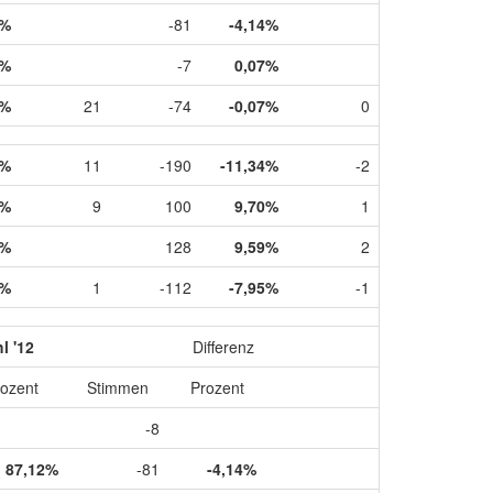
2%
-81
-4,14%
5%
-7
0,07%
5%
21
-74
-0,07%
0
6%
11
-190
-11,34%
-2
9%
9
100
9,70%
1
0%
128
9,59%
2
5%
1
-112
-7,95%
-1
l '12
Differenz
ozent
Stimmen
Prozent
-8
87,12%
-81
-4,14%