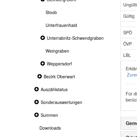
section
Ungült
Stoob
Gültig
Unterfrauenhaid
SPÖ
Collapsed
Unterrabnitz-Schwendgraben
section
ÖVP
Weingraben
LBL
Collapsed
Weppersdorf
section
Erklä
Zure
Collapsed
Bezirk Oberwart
section
Collapsed
Auszählstatus
Für d
section
berück
Collapsed
Sonderauswertungen
section
Collapsed
Summen
section
Geme
Downloads