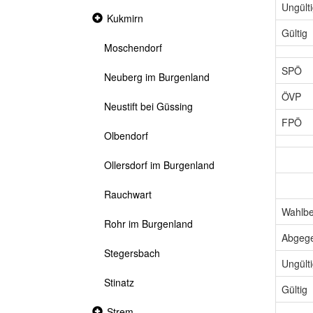
Ungült
Collapsed
Kukmirn
section
Gültig
Moschendorf
SPÖ
Neuberg im Burgenland
ÖVP
Neustift bei Güssing
FPÖ
Olbendorf
Ollersdorf im Burgenland
Rauchwart
Wahlbe
Rohr im Burgenland
Abgeg
Stegersbach
Ungült
Stinatz
Gültig
Collapsed
Strem