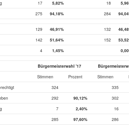
ig
17
5,82%
18
5,9
275
94,18%
284
94,0
129
46,91%
132
46,4
142
51,64%
152
53,5
4
1,45%
0,0
Bürgermeisterwahl '17
Bürgermeisterwa
Stimmen
Prozent
Stimmen
rechtigt
324
335
eben
292
90,12%
302
ig
7
2,40%
16
285
97,60%
286