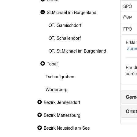
section
SPÖ
Expanded
St.Michael im Burgenland
section
ÖVP
OT. Gamischdorf
FPÖ
OT. Schallendorf
Erklä
Zure
OT. St.Michael im Burgenland
Collapsed
Tobaj
Für d
section
berück
Tschanigraben
Wörterberg
Geme
Collapsed
Bezirk Jennersdorf
section
Ortst
Collapsed
Bezirk Mattersburg
section
Collapsed
Bezirk Neusiedl am See
section