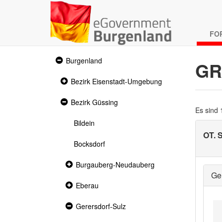
FO
Expanded
Burgenland
GR
section
Collapsed
Bezirk Eisenstadt-Umgebung
section
Expanded
Bezirk Güssing
section
Es sind
Bildein
OT.
Bocksdorf
Collapsed
Burgauberg-Neudauberg
section
Ge
Collapsed
Eberau
section
Expanded
Gerersdorf-Sulz
section