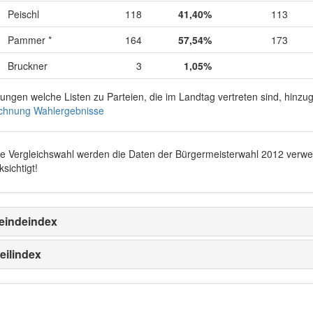
Peischl
118
41,40%
113
Pammer *
164
57,54%
173
Bruckner
3
1,05%
rungen welche Listen zu Parteien, die im Landtag vertreten sind, hinz
chnung Wahlergebnisse
ie Vergleichswahl werden die Daten der Bürgermeisterwahl 2012 verw
sichtigt!
indeindex
eilindex