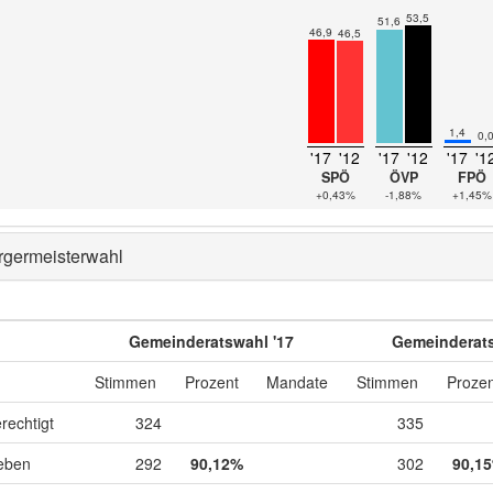
53,5
51,6
46,9
46,5
1,4
0,
'17
'12
'17
'12
'17
'1
SPÖ
ÖVP
FPÖ
+0,43%
-1,88%
+1,45%
rgermeisterwahl
Gemeinderatswahl '17
Gemeinderats
Stimmen
Prozent
Mandate
Stimmen
Prozen
rechtigt
324
335
eben
292
90,12%
302
90,1