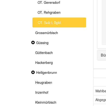
OT. Gerersdorf
OT. Rehgraben
OT. Sulz i. Bgld.
Grossmürbisch
Collapsed
Güssing
section
Güttenbach
Bü
Hackerberg
Collapsed
Heiligenbrunn
section
Heugraben
Wahlbe
Inzenhof
Abgeg
Kleinmürbisch