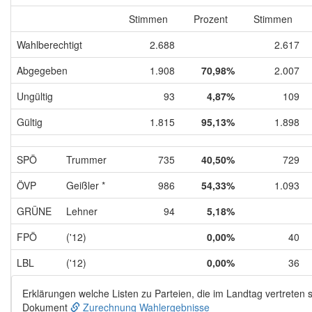
Stimmen
Prozent
Stimmen
Wahlberechtigt
2.688
2.617
Abgegeben
1.908
70,98%
2.007
Ungültig
93
4,87%
109
Gültig
1.815
95,13%
1.898
SPÖ
Trummer
735
40,50%
729
ÖVP
Geißler *
986
54,33%
1.093
GRÜNE
Lehner
94
5,18%
FPÖ
('12)
0,00%
40
LBL
('12)
0,00%
36
Erklärungen welche Listen zu Parteien, die im Landtag vertreten s
Dokument
Zurechnung Wahlergebnisse