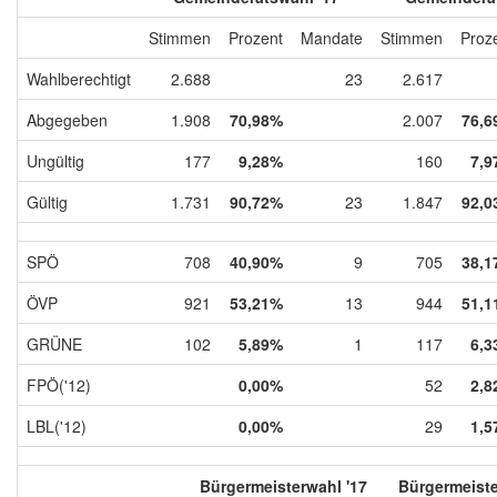
Stimmen
Prozent
Mandate
Stimmen
Proz
Wahlberechtigt
2.688
23
2.617
Abgegeben
1.908
70,98%
2.007
76,6
Ungültig
177
9,28%
160
7,9
Gültig
1.731
90,72%
23
1.847
92,0
SPÖ
708
40,90%
9
705
38,1
ÖVP
921
53,21%
13
944
51,1
GRÜNE
102
5,89%
1
117
6,3
FPÖ('12)
0,00%
52
2,8
LBL('12)
0,00%
29
1,5
Bürgermeisterwahl '17
Bürgermeiste