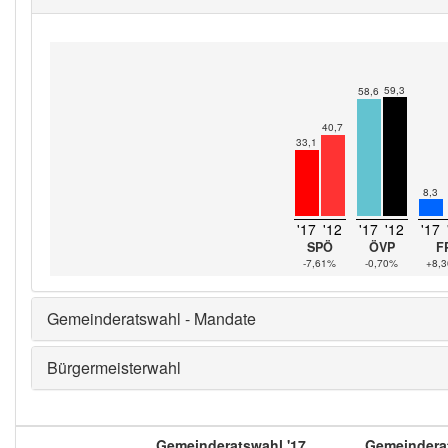
59,3
58,6
40,7
33,1
8,3
'17
'12
'17
'12
'17
SPÖ
ÖVP
F
-7,61%
-0,70%
+8,
Gemeinderatswahl - Mandate
Bürgermeisterwahl
Gemeinderatswahl '17
Gemeinderat