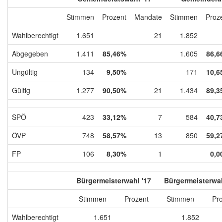
Stimmen
Prozent
Mandate
Stimmen
Proz
Wahlberechtigt
1.651
21
1.852
Abgegeben
1.411
85,46%
1.605
86,6
Ungültig
134
9,50%
171
10,6
Gültig
1.277
90,50%
21
1.434
89,3
SPÖ
423
33,12%
7
584
40,7
ÖVP
748
58,57%
13
850
59,2
FP
106
8,30%
1
0,0
Bürgermeisterwahl '17
Bürgermeisterwah
Stimmen
Prozent
Stimmen
Pr
Wahlberechtigt
1.651
1.852