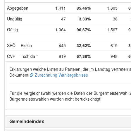
Abgegeben
1.411
85,46%
1.605
8
Ungültig
47
3,33%
38
Gültig
1.364
96,67%
1.567
9
SPÖ
Bleich
445
32,62%
619
3
ÖVP
Tschida *
919
67,38%
948
6
Erklärungen welche Listen zu Parteien, die im Landtag vertreten s
Dokument
Zurechnung Wahlergebnisse
Für die Vergleichswahl werden die Daten der Bürgermeisterwahl
Bürgermeisterwahlen wurden nicht berücksichtigt!
Gemeindeindex