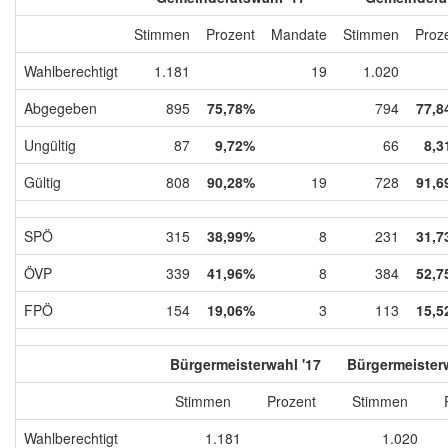
Stimmen
Prozent
Mandate
Stimmen
Proz
Wahlberechtigt
1.181
19
1.020
Abgegeben
895
75,78%
794
77,8
Ungültig
87
9,72%
66
8,3
Gültig
808
90,28%
19
728
91,6
SPÖ
315
38,99%
8
231
31,7
ÖVP
339
41,96%
8
384
52,7
FPÖ
154
19,06%
3
113
15,5
Bürgermeisterwahl '17
Bürgermeisterw
Stimmen
Prozent
Stimmen
Wahlberechtigt
1.181
1.020