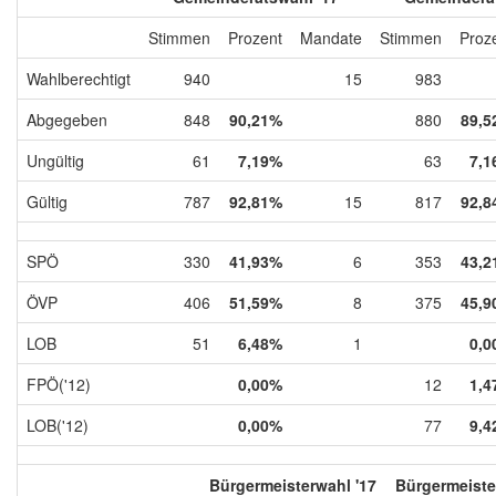
Stimmen
Prozent
Mandate
Stimmen
Proz
Wahlberechtigt
940
15
983
Abgegeben
848
90,21%
880
89,5
Ungültig
61
7,19%
63
7,1
Gültig
787
92,81%
15
817
92,8
SPÖ
330
41,93%
6
353
43,2
ÖVP
406
51,59%
8
375
45,9
LOB
51
6,48%
1
0,0
FPÖ('12)
0,00%
12
1,4
LOB('12)
0,00%
77
9,4
Bürgermeisterwahl '17
Bürgermeiste