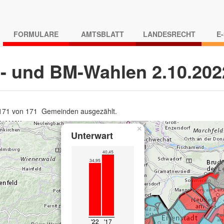
FORMULARE
AMTSBLATT
LANDESRECHT
E
- und BM-Wahlen 2.10.20
 171 von 171 Gemeinden ausgezählt.
×
Unterwart
40,45
34,95
'22
'17