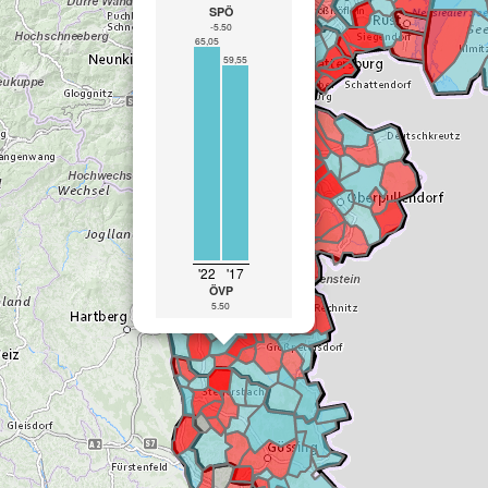
SPÖ
-5.50
65,05
59,55
'22
'17
ÖVP
5.50