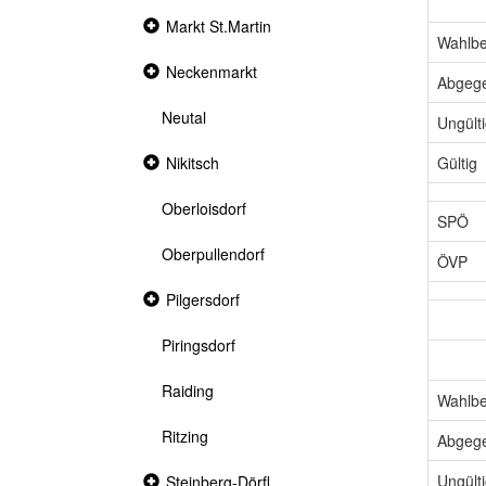
Collapsed
Markt St.Martin
section
Wahlbe
Collapsed
Neckenmarkt
Abgeg
section
Neutal
Ungült
Gültig
Collapsed
Nikitsch
section
Oberloisdorf
SPÖ
Oberpullendorf
ÖVP
Collapsed
Pilgersdorf
section
Piringsdorf
Raiding
Wahlbe
Ritzing
Abgeg
Ungült
Collapsed
Steinberg-Dörfl