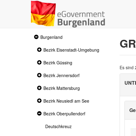
Expanded
Burgenland
GR
section
Collapsed
Bezirk Eisenstadt-Umgebung
section
Collapsed
Bezirk Güssing
section
Es sind
Collapsed
Bezirk Jennersdorf
section
UNT
Collapsed
Bezirk Mattersburg
section
Collapsed
Bezirk Neusiedl am See
section
Ge
Expanded
Bezirk Oberpullendorf
section
Deutschkreuz