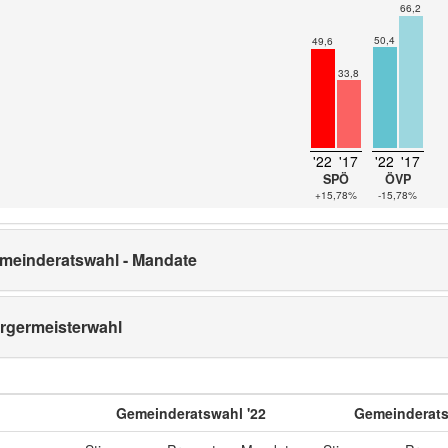
66,2
50,4
49,6
33,8
'22
'17
'22
'17
SPÖ
ÖVP
+15,78%
-15,78%
meinderatswahl - Mandate
rgermeisterwahl
Gemeinderatswahl '22
Gemeinderats