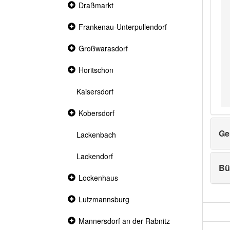
Collapsed
Draßmarkt
section
Collapsed
Frankenau-Unterpullendorf
section
Collapsed
Großwarasdorf
section
Collapsed
Horitschon
section
Kaisersdorf
Collapsed
Kobersdorf
section
Ge
Lackenbach
Lackendorf
Bü
Collapsed
Lockenhaus
section
Collapsed
Lutzmannsburg
section
Collapsed
Mannersdorf an der Rabnitz
section