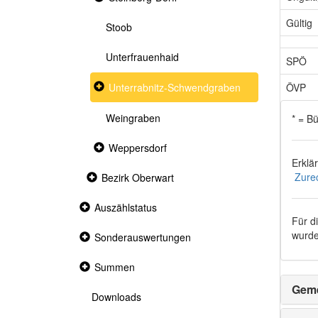
section
Gültig
Stoob
Unterfrauenhaid
SPÖ
Collapsed
ÖVP
Unterrabnitz-Schwendgraben
section
Weingraben
* = B
Collapsed
Weppersdorf
section
Erklä
Zure
Collapsed
Bezirk Oberwart
section
Collapsed
Auszählstatus
section
Für d
wurde
Collapsed
Sonderauswertungen
section
Collapsed
Summen
section
Geme
Downloads