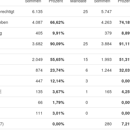
Stimmen
Prozent
Mandate
Stimmen
Prozen
rechtigt
6.135
25
5.747
eben
4.087
66,62%
4.263
74,1
ig
405
9,91%
379
8,8
3.682
90,09%
25
3.884
91,1
2.049
55,65%
15
1.993
51,3
874
23,74%
6
1.244
32,0
447
12,14%
3
0,0
E
135
3,67%
1
165
4,2
66
1,79%
0
0,0
111
3,01%
0
0,0
7)
0,00%
280
7,2