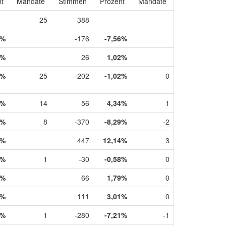
t
Mandate
Stimmen
Prozent
Mandate
25
388
8%
-176
-7,56%
9%
26
1,02%
1%
25
-202
-1,02%
0
1%
14
56
4,34%
1
3%
8
-370
-8,29%
-2
0%
447
12,14%
3
5%
1
-30
-0,58%
0
0%
66
1,79%
0
0%
111
3,01%
0
1%
1
-280
-7,21%
-1