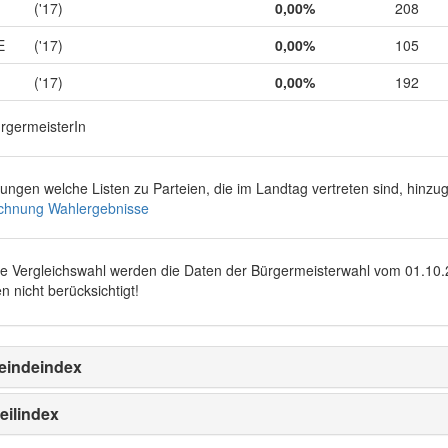
('17)
0,00%
208
E
('17)
0,00%
105
('17)
0,00%
192
ürgermeisterIn
rungen welche Listen zu Parteien, die im Landtag vertreten sind, hinz
chnung Wahlergebnisse
ie Vergleichswahl werden die Daten der Bürgermeisterwahl vom
01.10
n nicht berücksichtigt!
indeindex
eilindex