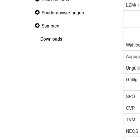
section
LZM('1
Collapsed
Sonderauswertungen
section
Collapsed
Summen
section
Downloads
Wahlbe
Abgeg
Ungült
Gültig
SPÖ
ÖVP
TVM
NEOS