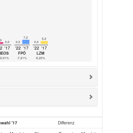
7,2
5,2
,0
0,0
0,0
0,0
22
'17
'22
'17
'22
'17
NEOS
FPÖ
LZM
3,01%
-7,21%
-5,20%
wahl '17
Differenz