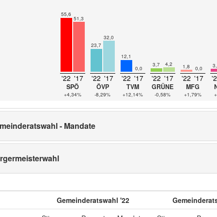
55,6
51,3
32,0
23,7
12,1
4,2
3,7
3
1,8
0,0
0,0
'22
'17
'22
'17
'22
'17
'22
'17
'22
'17
'
SPÖ
ÖVP
TVM
GRÜNE
MFG
+4,34%
-8,29%
+12,14%
-0,58%
+1,79%
+
meinderatswahl - Mandate
rgermeisterwahl
Gemeinderatswahl '22
Gemeinderats