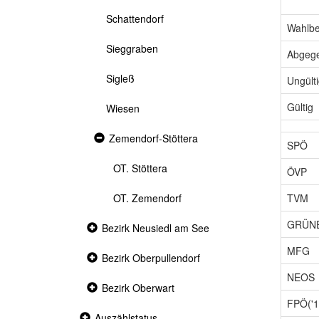
Schattendorf
Wahlbe
Sieggraben
Abgeg
Sigleß
Ungült
Gültig
Wiesen
Expanded
Zemendorf-Stöttera
SPÖ
section
OT. Stöttera
ÖVP
TVM
OT. Zemendorf
GRÜN
Collapsed
Bezirk Neusiedl am See
section
MFG
Collapsed
Bezirk Oberpullendorf
section
NEOS
Collapsed
Bezirk Oberwart
section
FPÖ('1
Collapsed
Auszählstatus