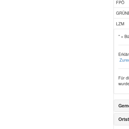
FPÖ
GRÜN
LZM
* = B
Erklä
Zure
Für d
wurde
Geme
Ortst