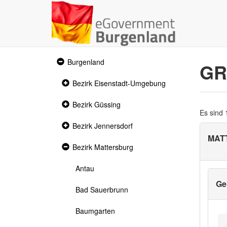
Expanded
Burgenland
GR
section
Collapsed
Bezirk Eisenstadt-Umgebung
section
Collapsed
Bezirk Güssing
section
Es sind
Collapsed
Bezirk Jennersdorf
section
MAT
Expanded
Bezirk Mattersburg
section
Antau
Ge
Bad Sauerbrunn
Baumgarten