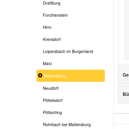
Draßburg
Forchtenstein
Hirm
Krensdorf
Loipersbach im Burgenland
Marz
Ge
Collapsed
Mattersburg
section
Neudörfl
Bü
Pöttelsdorf
Pöttsching
Rohrbach bei Mattersburg