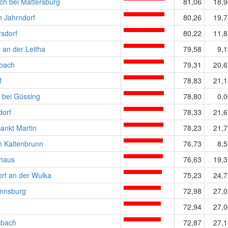
ch bei Mattersburg
81,06
18,9
h Jahrndorf
80,26
19,7
sdorf
80,22
11,8
 an der Leitha
79,58
9,1
bach
79,31
20,6
f
78,83
21,1
t bei Güssing
78,80
0,0
dorf
78,33
21,6
ankt Martin
78,23
21,7
h Kaltenbrunn
76,73
8,5
haus
76,63
19,3
rf an der Wulka
75,23
24,7
nnsburg
72,98
27,0
72,94
27,0
sbach
72,87
27,1