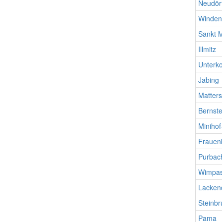
Neudörf
Winden
Sankt M
Illmitz
Unterko
Jabing
Matter
Bernste
Minihof
Frauen
Purbac
Wimpas
Lacken
Steinb
Pama