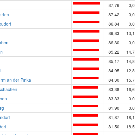
87,76
0,0
rten
87,42
0,0
eudorf
86,84
0,0
86,83
13,1
aben
86,30
0,0
en
85,22
14,7
85,17
14,8
l
84,95
12,8
urm an der Pinka
84,30
15,7
schachen
83,38
16,6
ben
83,33
0,0
rg
81,90
0,0
ndorf
81,87
18,1
dorf
81,50
18,5