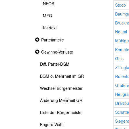
NEOS
Stoob
Baumga
MFG
Bruckn
Klartext
Neutal
Collapsed
Parteianteile
Mühlgr
section
Kemet
Collapsed
Gewinne-Verluste
section
Gols
Diff. Partei-BGM
Zillingta
BGM o. Mehrheit im GR
Rotent
Grafen
Wechsel Bürgermeister
Heugra
Änderung Mehrheit GR
Draßbu
Schatte
Liste der Bürgermeister
Siegen
Engere Wahl