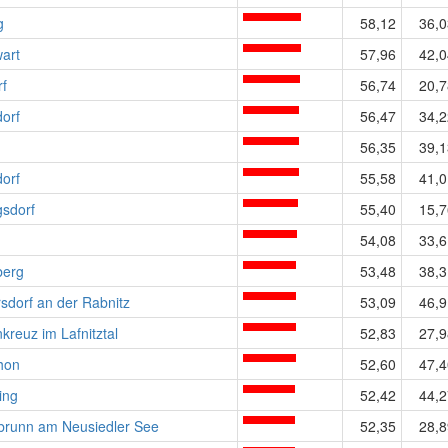
g
58,12
36,0
art
57,96
42,0
rf
56,74
20,7
orf
56,47
34,2
56,35
39,1
orf
55,58
41,0
gsdorf
55,40
15,7
h
54,08
33,6
berg
53,48
38,3
dorf an der Rabnitz
53,09
46,9
nkreuz im Lafnitztal
52,83
27,9
hon
52,60
47,4
ing
52,42
44,2
nbrunn am Neusiedler See
52,35
28,8