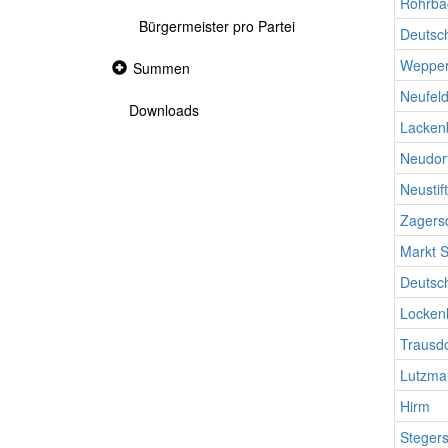
Rohrba
Bürgermeister pro Partei
Deutsc
Wepper
Collapsed
Summen
section
Neufeld
Downloads
Lacken
Neudor
Neustif
Zagers
Markt S
Deutsc
Locken
Trausdo
Lutzma
Hirm
Steger