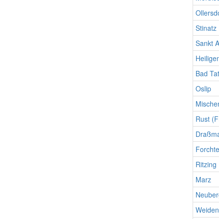
Ollersd
Stinatz
Sankt 
Heilige
Bad Ta
Oslip
Mische
Rust (F
Draßma
Forchte
Ritzing
Marz
Neuber
Weiden