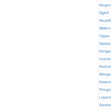
Klinge
Sigleß
Neustif
Wallern
Oggau 
Stadtsc
Königsd
Inzenh
Rechni
Weingr
Kaisers
Pirings
Loiper
Steinbe