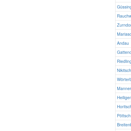
Güssin
Rauchw
Zurndo
Mariasd
Andau
Gattend
Riedlin
Nikitsc
Wörter
Manners
Heilige
Horitsc
Pöttsch
Breite