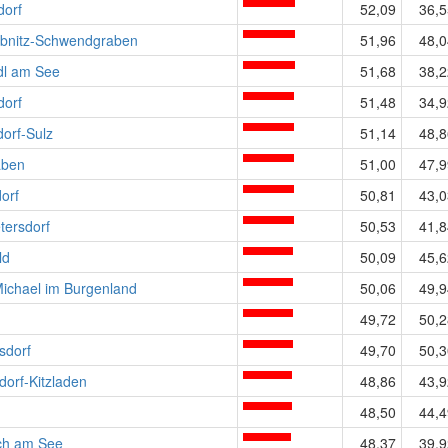
dorf
52,09
36,5
abnitz-Schwendgraben
51,96
48,0
dl am See
51,68
38,2
dorf
51,48
34,9
orf-Sulz
51,14
48,8
aben
51,00
47,9
orf
50,81
43,0
tersdorf
50,53
41,8
ld
50,09
45,6
ichael im Burgenland
50,06
49,9
49,72
50,2
sdorf
49,70
50,3
dorf-Kitzladen
48,86
43,9
48,50
44,4
ch am See
48,37
39,9