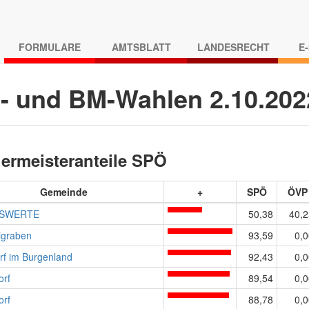
FORMULARE
AMTSBLATT
LANDESRECHT
E
- und BM-Wahlen 2.10.20
ermeisteranteile SPÖ
Gemeinde
+
SPÖ
ÖVP
SWERTE
50,38
40,2
igraben
93,59
0,0
rf im Burgenland
92,43
0,0
orf
89,54
0,0
orf
88,78
0,0