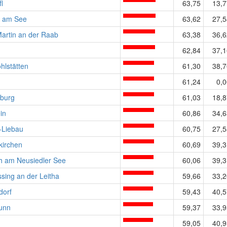
l
63,75
13,7
 am See
63,62
27,5
artin an der Raab
63,38
36,6
62,84
37,1
hlstätten
61,30
38,7
61,24
0,0
sburg
61,03
18,8
in
60,86
34,6
-Liebau
60,75
27,5
kirchen
60,69
39,3
h am Neusiedler See
60,06
39,3
sing an der Leitha
59,66
33,2
dorf
59,43
40,5
runn
59,37
33,9
59,05
40,9