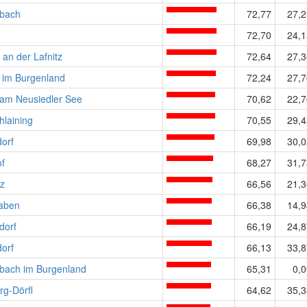
nbach
72,77
27,2
72,70
24,1
t an der Lafnitz
72,64
27,3
 im Burgenland
72,24
27,7
am Neusiedler See
70,62
22,7
hlaining
70,55
29,4
orf
69,98
30,0
of
68,27
31,7
tz
66,56
21,3
aben
66,38
14,9
dorf
66,19
24,8
dorf
66,13
33,8
sbach im Burgenland
65,31
0,0
rg-Dörfl
64,62
35,3