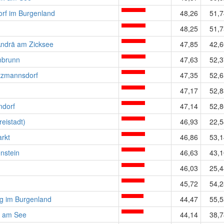
orf im Burgenland
48,26
51,7
48,25
51,7
Andrä am Zicksee
47,85
42,6
nbrunn
47,63
52,3
tzmannsdorf
47,35
52,6
47,17
52,8
ndorf
47,14
52,8
reistadt)
46,93
22,5
rkt
46,86
53,1
nstein
46,63
43,1
46,03
25,4
45,72
54,2
g im Burgenland
44,47
55,5
 am See
44,14
38,7