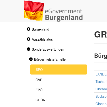
Collapsed
Burgenland
GR
section
Collapsed
Auszählstatus
section
Expanded
Sonderauswertungen
section
Bürg
Expanded
Bürgermeisteranteile
section
SPÖ
LANDE
ÖVP
Tschan
Oberdo
FPÖ
Bocksd
GRÜNE
Olbend