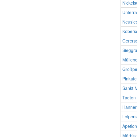
Nickels
Unterr
Neusie
Kobers
Gerersd
Sieggr
Müllend
Großpe
Pinkafe
Sankt M
Tadten
Hanner
Loipers
Apetlon
Mörbis