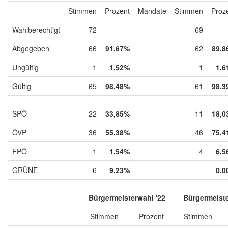
Stimmen
Prozent
Mandate
Stimmen
Proz
Wahlberechtigt
72
69
Abgegeben
66
91,67%
62
89,8
Ungültig
1
1,52%
1
1,6
Gültig
65
98,48%
61
98,3
SPÖ
22
33,85%
11
18,0
ÖVP
36
55,38%
46
75,4
FPÖ
1
1,54%
4
6,5
GRÜNE
6
9,23%
0,0
Bürgermeisterwahl '22
Bürgermeiste
Stimmen
Prozent
Stimmen