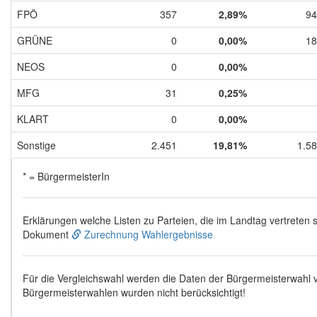
FPÖ
357
2,89%
94
GRÜNE
0
0,00%
18
NEOS
0
0,00%
MFG
31
0,25%
KLART
0
0,00%
Sonstige
2.451
19,81%
1.5
* = BürgermeisterIn
Erklärungen welche Listen zu Parteien, die im Landtag vertreten s
Dokument
Zurechnung Wahlergebnisse
Für die Vergleichswahl werden die Daten der Bürgermeisterwahl
Bürgermeisterwahlen wurden nicht berücksichtigt!