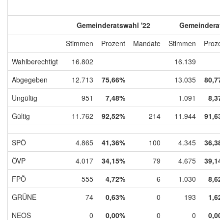
Gemeinderatswahl '22
Gemeinderat
Stimmen
Prozent
Mandate
Stimmen
Proz
Wahlberechtigt
16.802
16.139
Abgegeben
12.713
75,66%
13.035
80,7
Ungültig
951
7,48%
1.091
8,3
Gültig
11.762
92,52%
214
11.944
91,6
SPÖ
4.865
41,36%
100
4.345
36,3
ÖVP
4.017
34,15%
79
4.675
39,1
FPÖ
555
4,72%
6
1.030
8,6
GRÜNE
74
0,63%
0
193
1,6
NEOS
0
0,00%
0
0
0,0