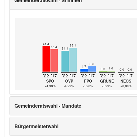
Gemeinderatswahl - Stimmen
41,4
39,1
36,4
34,1
8,6
4,7
1,6
0,6
0,0
0,0
'22
'17
'22
'17
'22
'17
'22
'17
'22
'17
SPÖ
ÖVP
FPÖ
GRÜNE
NEOS
+4,98%
-4,99%
-3,90%
-0,99%
+0,00%
Gemeinderatswahl - Mandate
Bürgermeisterwahl