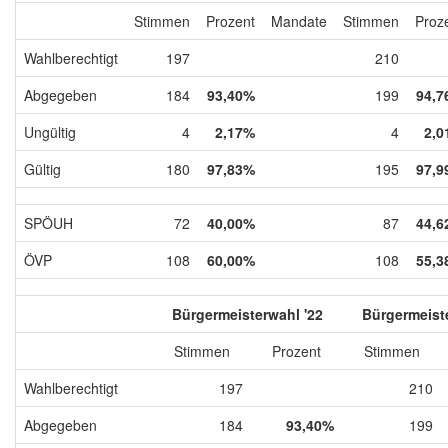
Stimmen
Prozent
Mandate
Stimmen
Proz
Wahlberechtigt
197
210
Abgegeben
184
93,40%
199
94,7
Ungültig
4
2,17%
4
2,0
Gültig
180
97,83%
195
97,9
SPÖUH
72
40,00%
87
44,6
ÖVP
108
60,00%
108
55,3
Bürgermeisterwahl '22
Bürgermeiste
Stimmen
Prozent
Stimmen
Wahlberechtigt
197
210
Abgegeben
184
93,40%
199