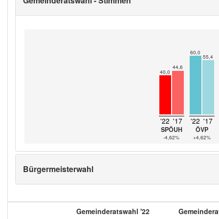
Gemeinderatswahl - Stimmen
60,0
55,4
44,6
40,0
'22
'17
'22
'17
SPÖUH
ÖVP
-4,62%
+4,62%
Bürgermeisterwahl
Gemeinderatswahl '22
Gemeinderat