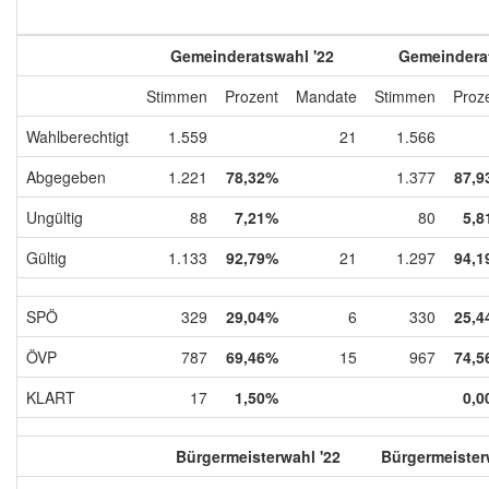
Gemeinderatswahl '22
Gemeinderat
Stimmen
Prozent
Mandate
Stimmen
Proz
Wahlberechtigt
1.559
21
1.566
Abgegeben
1.221
78,32%
1.377
87,9
Ungültig
88
7,21%
80
5,8
Gültig
1.133
92,79%
21
1.297
94,1
SPÖ
329
29,04%
6
330
25,4
ÖVP
787
69,46%
15
967
74,5
KLART
17
1,50%
0,0
Bürgermeisterwahl '22
Bürgermeister