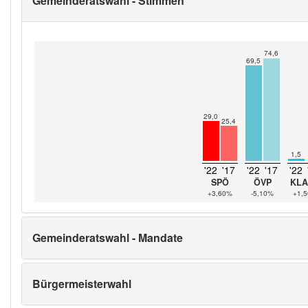
Gemeinderatswahl - Stimmen
74,6
69,5
29,0
25,4
1,5
'22
'17
'22
'17
'22
SPÖ
ÖVP
KLA
+3,60%
-5,10%
+1,
Gemeinderatswahl - Mandate
Bürgermeisterwahl