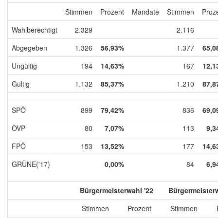
Stimmen
Prozent
Mandate
Stimmen
Proz
Wahlberechtigt
2.329
2.116
Abgegeben
1.326
56,93%
1.377
65,0
Ungültig
194
14,63%
167
12,1
Gültig
1.132
85,37%
1.210
87,8
SPÖ
899
79,42%
836
69,0
ÖVP
80
7,07%
113
9,3
FPÖ
153
13,52%
177
14,6
GRÜNE('17)
0,00%
84
6,9
Bürgermeisterwahl '22
Bürgermeisterw
Stimmen
Prozent
Stimmen