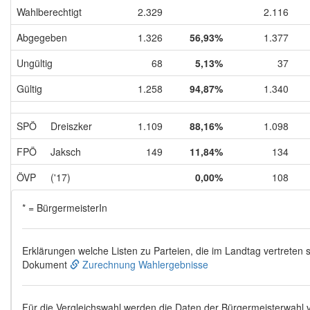
Wahlberechtigt
2.329
2.116
Abgegeben
1.326
56,93%
1.377
Ungültig
68
5,13%
37
Gültig
1.258
94,87%
1.340
SPÖ
Dreiszker
1.109
88,16%
1.098
FPÖ
Jaksch
149
11,84%
134
ÖVP
('17)
0,00%
108
* = BürgermeisterIn
Erklärungen welche Listen zu Parteien, die im Landtag vertreten s
Dokument
Zurechnung Wahlergebnisse
Für die Vergleichswahl werden die Daten der Bürgermeisterwahl