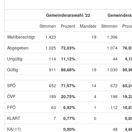
Gemeinderatswahl '22
Gemeinderat
Stimmen
Prozent
Mandate
Stimmen
Proz
Wahlberechtigt
1.423
19
1.396
Abgegeben
1.025
72,03%
1.074
76,9
Ungültig
114
11,12%
44
4,1
Gültig
911
88,88%
19
1.030
95,9
SPÖ
652
71,57%
14
672
65,2
ÖVP
189
20,75%
4
198
19,2
FPÖ
63
6,92%
1
112
10,8
KLART
7
0,77%
0
0,0
KA('17)
0,00%
48
4,6