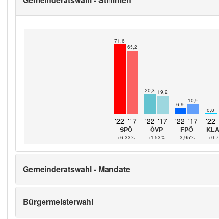
Gemeinderatswahl - Stimmen
71,6
65,2
20,8
19,2
10,9
6,9
0,8
'22
'17
'22
'17
'22
'17
'22
SPÖ
ÖVP
FPÖ
KLA
+6,33%
+1,53%
-3,95%
+0,
Gemeinderatswahl - Mandate
Bürgermeisterwahl