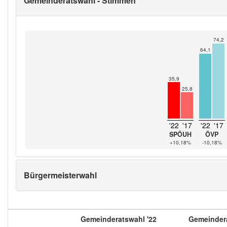
Gemeinderatswahl - Stimmen
74,2
64,1
35,9
25,8
'22
'17
'22
'17
SPÖUH
ÖVP
+10,18%
-10,18%
Bürgermeisterwahl
Gemeinderatswahl '22
Gemeindera