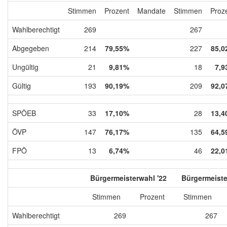
Stimmen
Prozent
Mandate
Stimmen
Proz
Wahlberechtigt
269
267
Abgegeben
214
79,55%
227
85,0
Ungültig
21
9,81%
18
7,9
Gültig
193
90,19%
209
92,0
SPÖEB
33
17,10%
28
13,4
ÖVP
147
76,17%
135
64,5
FPÖ
13
6,74%
46
22,0
Bürgermeisterwahl '22
Bürgermeiste
Stimmen
Prozent
Stimmen
Wahlberechtigt
269
267