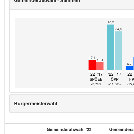
Gemeinderatswahl - Stimmen
76,2
64,6
17,1
13,4
6,7
'22
'17
'22
'17
'22
SPÖEB
ÖVP
F
+3,70%
+11,58%
-15
Bürgermeisterwahl
Gemeinderatswahl '22
Gemeinderat