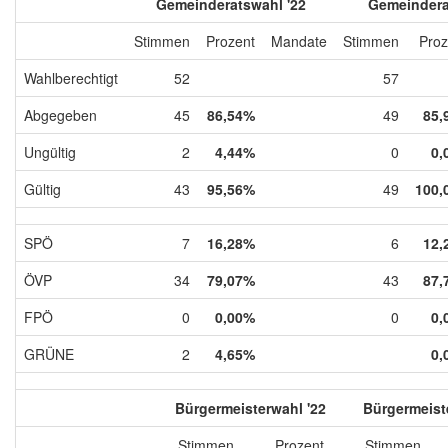
Gemeinderatswahl '22
Gemeindera
Stimmen
Prozent
Mandate
Stimmen
Proz
Wahlberechtigt
52
57
Abgegeben
45
86,54%
49
85,
Ungültig
2
4,44%
0
0,
Gültig
43
95,56%
49
100,
SPÖ
7
16,28%
6
12,
ÖVP
34
79,07%
43
87,
FPÖ
0
0,00%
0
0,
GRÜNE
2
4,65%
0,
Bürgermeisterwahl '22
Bürgermeist
Stimmen
Prozent
Stimmen