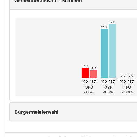
Gemeinderatswahl - Stimmen
87,8
79,1
16,3
12,2
0,0
0,0
'22
'17
'22
'17
'22
'17
SPÖ
ÖVP
FPÖ
+4,04%
-8,69%
+0,00%
Bürgermeisterwahl