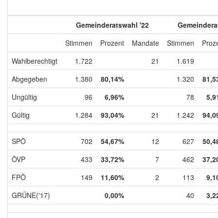
Gemeinderatswahl '22
Gemeinderat
Stimmen
Prozent
Mandate
Stimmen
Proz
Wahlberechtigt
1.722
21
1.619
Abgegeben
1.380
80,14%
1.320
81,5
Ungültig
96
6,96%
78
5,9
Gültig
1.284
93,04%
21
1.242
94,0
SPÖ
702
54,67%
12
627
50,4
ÖVP
433
33,72%
7
462
37,2
FPÖ
149
11,60%
2
113
9,1
GRÜNE('17)
0,00%
40
3,2