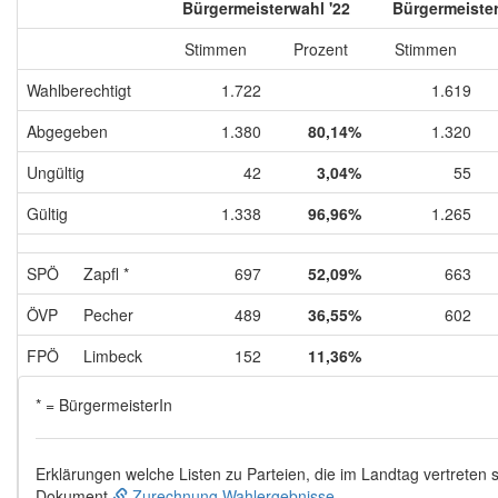
Bürgermeisterwahl '22
Bürgermeister
Stimmen
Prozent
Stimmen
Wahlberechtigt
1.722
1.619
Abgegeben
1.380
80,14%
1.320
Ungültig
42
3,04%
55
Gültig
1.338
96,96%
1.265
SPÖ
Zapfl *
697
52,09%
663
ÖVP
Pecher
489
36,55%
602
FPÖ
Limbeck
152
11,36%
* = BürgermeisterIn
Erklärungen welche Listen zu Parteien, die im Landtag vertreten s
Dokument
Zurechnung Wahlergebnisse