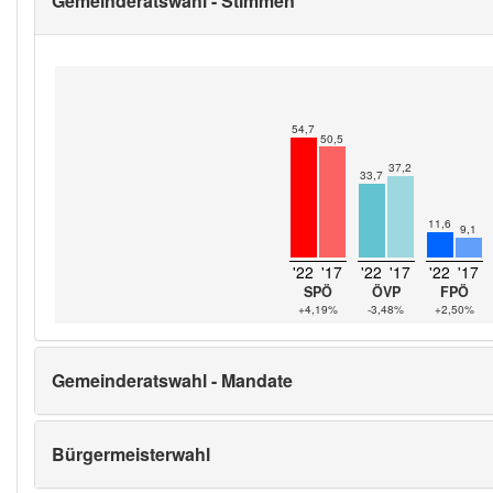
Gemeinderatswahl - Stimmen
54,7
50,5
37,2
33,7
11,6
9,1
'22
'17
'22
'17
'22
'17
SPÖ
ÖVP
FPÖ
+4,19%
-3,48%
+2,50%
Gemeinderatswahl - Mandate
Bürgermeisterwahl