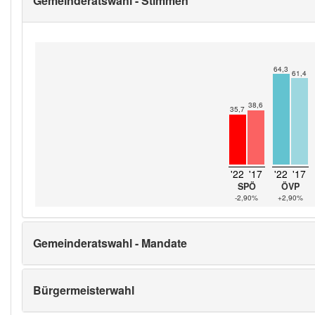
Gemeinderatswahl - Stimmen
64,3
61,4
38,6
35,7
'22
'17
'22
'17
SPÖ
ÖVP
-2,90%
+2,90%
Gemeinderatswahl - Mandate
Bürgermeisterwahl