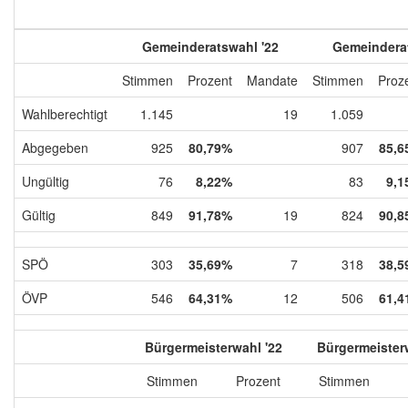
Gemeinderatswahl '22
Gemeinderat
Stimmen
Prozent
Mandate
Stimmen
Proz
Wahlberechtigt
1.145
19
1.059
Abgegeben
925
80,79%
907
85,6
Ungültig
76
8,22%
83
9,1
Gültig
849
91,78%
19
824
90,8
SPÖ
303
35,69%
7
318
38,5
ÖVP
546
64,31%
12
506
61,4
Bürgermeisterwahl '22
Bürgermeister
Stimmen
Prozent
Stimmen